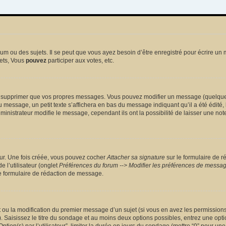
 ou des sujets. Il se peut que vous ayez besoin d’être enregistré pour écrire un 
ets, Vous
pouvez
participer aux votes, etc.
 supprimer que vos propres messages. Vous pouvez modifier un message (quelquefoi
sage, un petit texte s’affichera en bas du message indiquant qu’il a été édité, le 
nistrateur modifie le message, cependant ils ont la possibilité de laisser une note
eur. Une fois créée, vous pouvez cocher
Attacher sa signature
sur le formulaire de r
 l’utilisateur (onglet
Préférences du forum --> Modifier les préférences de messa
 formulaire de rédaction de message.
et ou la modification du premier message d’un sujet (si vous en avez les permissions)
 Saisissez le titre du sondage et au moins deux options possibles, entrez une opt