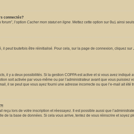
urs connectés?
 forum”, l’option
Cacher mon statut en ligne
. Mettez cette option sur
Oui
ainsi seuls
l peut toutefois être réinitialisé. Pour cela, sur la page de connexion, cliquez sur
ects, il y a deux possibilités. Si la gestion COPPA est active et si vous avez indiqué 
ption soit activée par vous-même ou par l’administrateur avant que vous puissiez vou
il, il se peut que vous ayez fourni une adresse incorrecte ou que l’e-mail ait été tra
?!
reçu lors de votre inscription et réessayez. Il est possible aussi que l’administrate
lle de la base de données. Si cela vous arrive, tentez de vous réinscrire et soyez pl