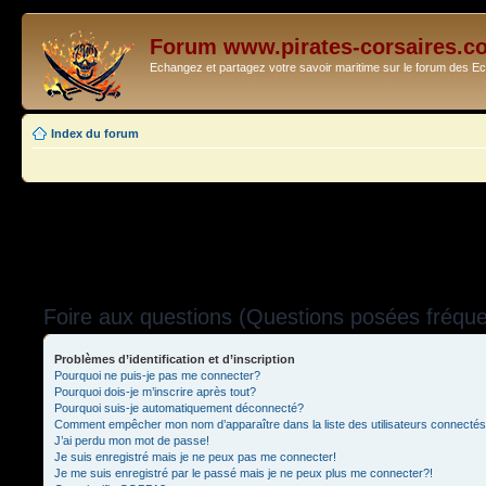
Forum www.pirates-corsaires.c
Echangez et partagez votre savoir maritime sur le forum des 
Index du forum
Foire aux questions (Questions posées fréq
Problèmes d’identification et d’inscription
Pourquoi ne puis-je pas me connecter?
Pourquoi dois-je m’inscrire après tout?
Pourquoi suis-je automatiquement déconnecté?
Comment empêcher mon nom d’apparaître dans la liste des utilisateurs connecté
J’ai perdu mon mot de passe!
Je suis enregistré mais je ne peux pas me connecter!
Je me suis enregistré par le passé mais je ne peux plus me connecter?!