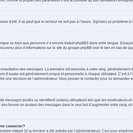
ire, comme la plupart des paramètres n’est accessible qu’aux utilisateurs enregistrés
eure d’été, il se peut que le serveur ne soit pas à l’heure. Signalez ce problème à l
e langue ou bien que personne n’a encore traduit phpBB3 dans votre langue. Essayez 
trouverez plus d’informations sur le site du groupe phpBB (voir le lien en bas de pa
e consultation des messages. La première est associée à votre rang, généralement 
 d’avatar est généralement unique et personnelle à chaque utilisateur. C’est à l’ad
t-être une décision de l’administrateur. Vous pouvez le contacter pour lui demander s
de messages postés ou identifient certains utilisateurs tels que les modérateurs e
busez des forums en postant des messages dans le seul but d’augmenter votre rang, 
 me connecter?
ulaire intégré (si la fonction a été activée par l’administrateur). Ceci pour empêche