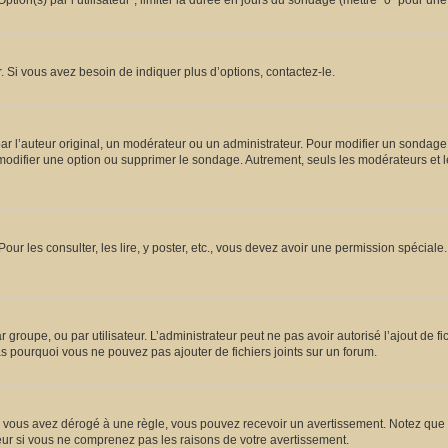
ion(s) par l’utilisateur”, limiter la durée en jours du sondage (mettre “0” pour une d
 Si vous avez besoin de indiquer plus d’options, contactez-le.
l’auteur original, un modérateur ou un administrateur. Pour modifier un sondage,
 modifier une option ou supprimer le sondage. Autrement, seuls les modérateurs et l
Pour les consulter, les lire, y poster, etc., vous devez avoir une permission spécia
ar groupe, ou par utilisateur. L’administrateur peut ne pas avoir autorisé l’ajout de 
s pourquoi vous ne pouvez pas ajouter de fichiers joints sur un forum.
vous avez dérogé à une règle, vous pouvez recevoir un avertissement. Notez que c’
eur si vous ne comprenez pas les raisons de votre avertissement.