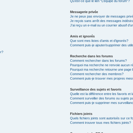
Qu’est-ce que le lien “L’équipe du forum”?
Messagerie privée
Je ne peux pas envoyer de messages priv
Je reçois sans arrêt des messages indésir
J’ai reçu un e-mail ou un courrier abusif d’u
Amis et ignorés
Que sont mes listes d’amis et d’ignorés?
Comment puis-je ajouter/supprimer des utili
er?
Recherche dans les forums
Comment rechercher dans les forums?
Pourquoi ma recherche ne renvoie aucun ré
Pourquoi ma recherche retourne une page 
Comment rechercher des membres?
Comment puis-je trouver mes propres mess
Surveillance des sujets et favoris
Quelle est la différence entre les favoris et 
Comment surveiller des forums ou sujets pa
Comment puis-je supprimer mes surveillanc
Fichiers joints
Quels fichiers joints sont autorisés sur ce 
Comment trouver tous mes fichiers joints?