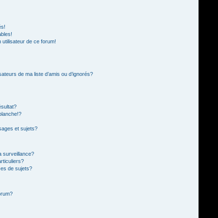
és!
ables!
n utilisateur de ce forum!
sateurs de ma liste d’amis ou d’ignorés?
sultat?
blanche!?
ages et sujets?
la surveillance?
rticuliers?
es de sujets?
forum?