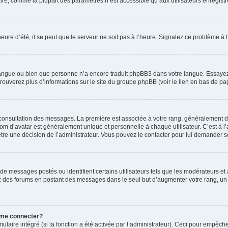
ire, comme la plupart des paramètres n’est accessible qu’aux utilisateurs enregistrés
eure d’été, il se peut que le serveur ne soit pas à l’heure. Signalez ce problème à l
e langue ou bien que personne n’a encore traduit phpBB3 dans votre langue. Essayez 
trouverez plus d’informations sur le site du groupe phpBB (voir le lien en bas de pa
e consultation des messages. La première est associée à votre rang, généralement 
 d’avatar est généralement unique et personnelle à chaque utilisateur. C’est à l’ad
t-être une décision de l’administrateur. Vous pouvez le contacter pour lui demander s
de messages postés ou identifient certains utilisateurs tels que les modérateurs e
busez des forums en postant des messages dans le seul but d’augmenter votre rang, 
 me connecter?
ulaire intégré (si la fonction a été activée par l’administrateur). Ceci pour empêche