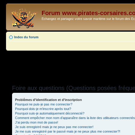
Forum www.pirates-corsaires.c
Echangez et partagez votre savoir maritime sur le forum des 
Index du forum
Foire aux questions (Questions posées fréq
Problèmes d’identification et d’inscription
Pourquoi ne puis-je pas me connecter?
Pourquoi dois-je m’inscrire après tout?
Pourquoi suis-je automatiquement déconnecté?
Comment empêcher mon nom d’apparaître dans la liste des utilisateurs connecté
J’ai perdu mon mot de passe!
Je suis enregistré mais je ne peux pas me connecter!
Je me suis enregistré par le passé mais je ne peux plus me connecter?!