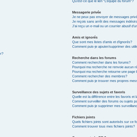
Qu’est-ce que le lien “L’équipe du forum”?
Messagerie privée
Je ne peux pas envoyer de messages priv
Je reçois sans arrêt des messages indésir
J’ai reçu un e-mail ou un courrier abusif d’u
Amis et ignorés
Que sont mes listes d’amis et d’ignorés?
Comment puis-je ajouter/supprimer des utili
er?
Recherche dans les forums
Comment rechercher dans les forums?
Pourquoi ma recherche ne renvoie aucun ré
Pourquoi ma recherche retourne une page 
Comment rechercher des membres?
Comment puis-je trouver mes propres mess
Surveillance des sujets et favoris
Quelle est la différence entre les favoris et 
Comment surveiller des forums ou sujets pa
Comment puis-je supprimer mes surveillanc
Fichiers joints
Quels fichiers joints sont autorisés sur ce 
Comment trouver tous mes fichiers joints?