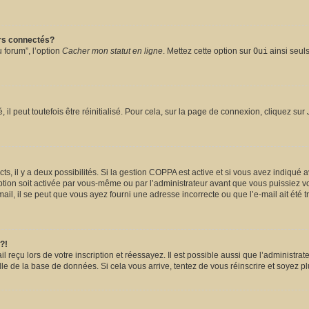
urs connectés?
 forum”, l’option
Cacher mon statut en ligne
. Mettez cette option sur
Oui
ainsi seuls
l peut toutefois être réinitialisé. Pour cela, sur la page de connexion, cliquez sur
ects, il y a deux possibilités. Si la gestion COPPA est active et si vous avez indiqué 
ption soit activée par vous-même ou par l’administrateur avant que vous puissiez vou
il, il se peut que vous ayez fourni une adresse incorrecte ou que l’e-mail ait été tra
?!
reçu lors de votre inscription et réessayez. Il est possible aussi que l’administrate
lle de la base de données. Si cela vous arrive, tentez de vous réinscrire et soyez pl