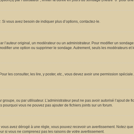
ion(s) par l’utilisateur”, limiter la durée en jours du sondage (mettre “0” pour une d
 Si vous avez besoin de indiquer plus d’options, contactez-le.
l’auteur original, un modérateur ou un administrateur. Pour modifier un sondage,
 modifier une option ou supprimer le sondage. Autrement, seuls les modérateurs et l
Pour les consulter, les lire, y poster, etc., vous devez avoir une permission spécia
ar groupe, ou par utilisateur. L’administrateur peut ne pas avoir autorisé l’ajout de 
s pourquoi vous ne pouvez pas ajouter de fichiers joints sur un forum.
vous avez dérogé à une règle, vous pouvez recevoir un avertissement. Notez que c’
eur si vous ne comprenez pas les raisons de votre avertissement.