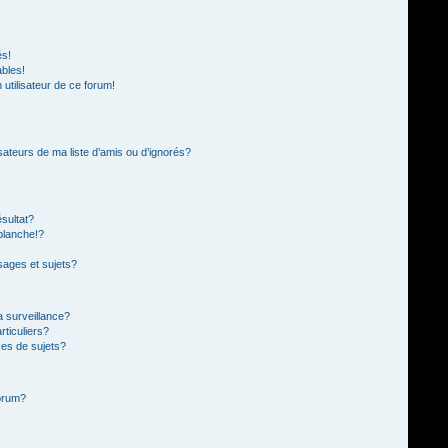
és!
ables!
n utilisateur de ce forum!
sateurs de ma liste d’amis ou d’ignorés?
sultat?
blanche!?
ages et sujets?
la surveillance?
rticuliers?
es de sujets?
forum?