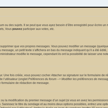
 ou des sujets. Il se peut que vous ayez besoin d’être enregistré pour écrire un 
ets, Vous
pouvez
participer aux votes, etc.
 supprimer que vos propres messages. Vous pouvez modifier un message (quelquefoi
sage, un petit texte s’affichera en bas du message indiquant qu’il a été édité, le 
nistrateur modifie le message, cependant ils ont la possibilité de laisser une note
eur. Une fois créée, vous pouvez cocher
Attacher sa signature
sur le formulaire de r
 l’utilisateur (onglet
Préférences du forum --> Modifier les préférences de messa
 formulaire de rédaction de message.
et ou la modification du premier message d’un sujet (si vous en avez les permissions)
 Saisissez le titre du sondage et au moins deux options possibles, entrez une opt