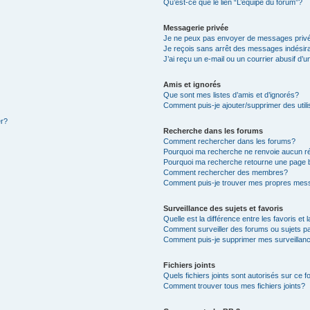
Qu’est-ce que le lien “L’équipe du forum”?
Messagerie privée
Je ne peux pas envoyer de messages priv
Je reçois sans arrêt des messages indésir
J’ai reçu un e-mail ou un courrier abusif d’u
Amis et ignorés
Que sont mes listes d’amis et d’ignorés?
Comment puis-je ajouter/supprimer des utili
er?
Recherche dans les forums
Comment rechercher dans les forums?
Pourquoi ma recherche ne renvoie aucun ré
Pourquoi ma recherche retourne une page 
Comment rechercher des membres?
Comment puis-je trouver mes propres mess
Surveillance des sujets et favoris
Quelle est la différence entre les favoris et 
Comment surveiller des forums ou sujets pa
Comment puis-je supprimer mes surveillanc
Fichiers joints
Quels fichiers joints sont autorisés sur ce 
Comment trouver tous mes fichiers joints?