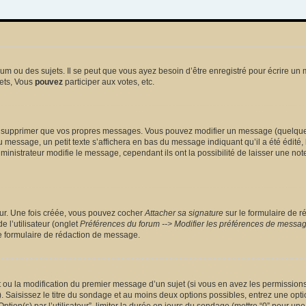
 ou des sujets. Il se peut que vous ayez besoin d’être enregistré pour écrire un 
ets, Vous
pouvez
participer aux votes, etc.
 supprimer que vos propres messages. Vous pouvez modifier un message (quelquefoi
sage, un petit texte s’affichera en bas du message indiquant qu’il a été édité, le 
nistrateur modifie le message, cependant ils ont la possibilité de laisser une note
eur. Une fois créée, vous pouvez cocher
Attacher sa signature
sur le formulaire de r
 l’utilisateur (onglet
Préférences du forum --> Modifier les préférences de messa
 formulaire de rédaction de message.
et ou la modification du premier message d’un sujet (si vous en avez les permissions)
 Saisissez le titre du sondage et au moins deux options possibles, entrez une opt