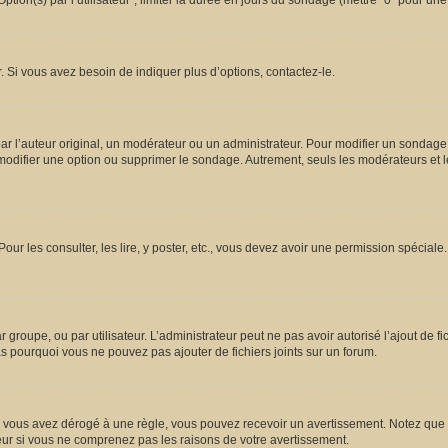
ion(s) par l’utilisateur”, limiter la durée en jours du sondage (mettre “0” pour une d
 Si vous avez besoin de indiquer plus d’options, contactez-le.
l’auteur original, un modérateur ou un administrateur. Pour modifier un sondage,
 modifier une option ou supprimer le sondage. Autrement, seuls les modérateurs et l
Pour les consulter, les lire, y poster, etc., vous devez avoir une permission spécia
ar groupe, ou par utilisateur. L’administrateur peut ne pas avoir autorisé l’ajout de 
s pourquoi vous ne pouvez pas ajouter de fichiers joints sur un forum.
vous avez dérogé à une règle, vous pouvez recevoir un avertissement. Notez que c’
eur si vous ne comprenez pas les raisons de votre avertissement.