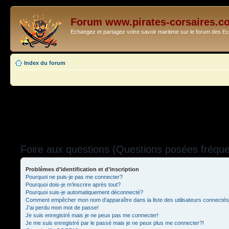
Forum www.pirates-corsaires.c
Echangez et partagez votre savoir maritime sur le forum des 
Index du forum
Foire aux questions (Questions posées fréq
Problèmes d’identification et d’inscription
Pourquoi ne puis-je pas me connecter?
Pourquoi dois-je m’inscrire après tout?
Pourquoi suis-je automatiquement déconnecté?
Comment empêcher mon nom d’apparaître dans la liste des utilisateurs connecté
J’ai perdu mon mot de passe!
Je suis enregistré mais je ne peux pas me connecter!
Je me suis enregistré par le passé mais je ne peux plus me connecter?!