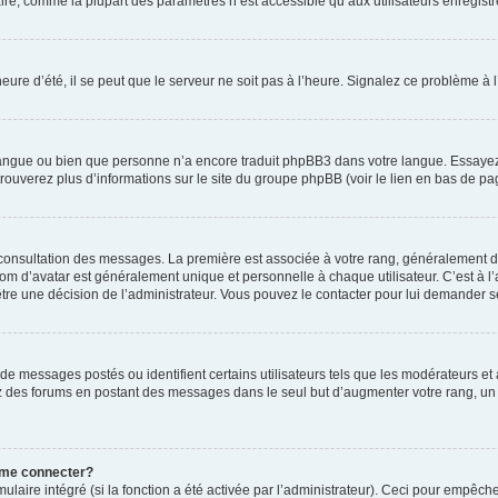
ire, comme la plupart des paramètres n’est accessible qu’aux utilisateurs enregistrés
eure d’été, il se peut que le serveur ne soit pas à l’heure. Signalez ce problème à l
e langue ou bien que personne n’a encore traduit phpBB3 dans votre langue. Essayez 
trouverez plus d’informations sur le site du groupe phpBB (voir le lien en bas de pa
e consultation des messages. La première est associée à votre rang, généralement 
 d’avatar est généralement unique et personnelle à chaque utilisateur. C’est à l’ad
t-être une décision de l’administrateur. Vous pouvez le contacter pour lui demander s
de messages postés ou identifient certains utilisateurs tels que les modérateurs e
busez des forums en postant des messages dans le seul but d’augmenter votre rang, 
 me connecter?
ulaire intégré (si la fonction a été activée par l’administrateur). Ceci pour empêche