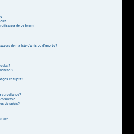
és!
ables!
n utilisateur de ce forum!
sateurs de ma liste d’amis ou d’ignorés?
sultat?
blanche!?
ages et sujets?
la surveillance?
rticuliers?
es de sujets?
forum?