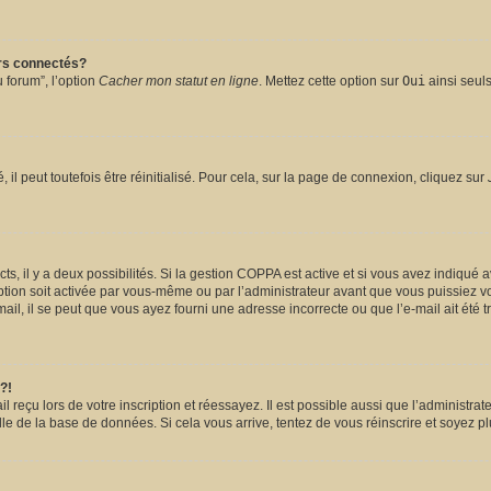
urs connectés?
 forum”, l’option
Cacher mon statut en ligne
. Mettez cette option sur
Oui
ainsi seuls
l peut toutefois être réinitialisé. Pour cela, sur la page de connexion, cliquez sur
ects, il y a deux possibilités. Si la gestion COPPA est active et si vous avez indiqué 
ption soit activée par vous-même ou par l’administrateur avant que vous puissiez vou
il, il se peut que vous ayez fourni une adresse incorrecte ou que l’e-mail ait été tra
?!
reçu lors de votre inscription et réessayez. Il est possible aussi que l’administrate
lle de la base de données. Si cela vous arrive, tentez de vous réinscrire et soyez pl