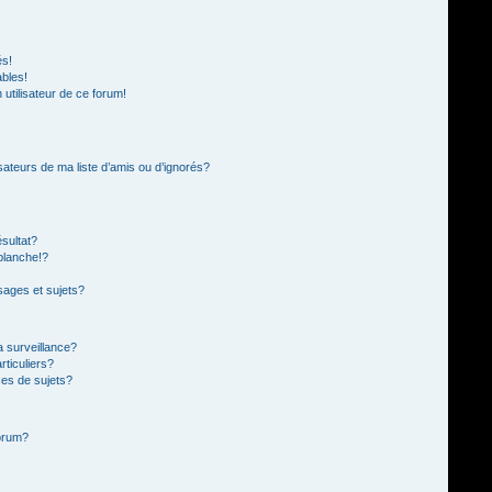
és!
ables!
n utilisateur de ce forum!
sateurs de ma liste d’amis ou d’ignorés?
sultat?
blanche!?
ages et sujets?
la surveillance?
rticuliers?
es de sujets?
forum?