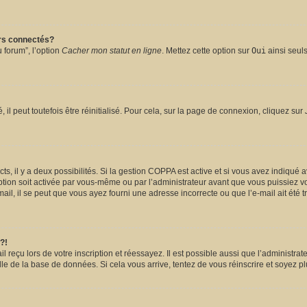
urs connectés?
 forum”, l’option
Cacher mon statut en ligne
. Mettez cette option sur
Oui
ainsi seuls
l peut toutefois être réinitialisé. Pour cela, sur la page de connexion, cliquez sur
ects, il y a deux possibilités. Si la gestion COPPA est active et si vous avez indiqué 
ption soit activée par vous-même ou par l’administrateur avant que vous puissiez vou
il, il se peut que vous ayez fourni une adresse incorrecte ou que l’e-mail ait été tra
?!
reçu lors de votre inscription et réessayez. Il est possible aussi que l’administrate
lle de la base de données. Si cela vous arrive, tentez de vous réinscrire et soyez pl