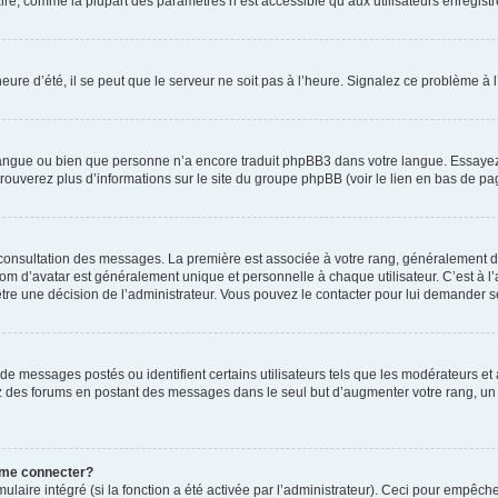
ire, comme la plupart des paramètres n’est accessible qu’aux utilisateurs enregistrés
eure d’été, il se peut que le serveur ne soit pas à l’heure. Signalez ce problème à l
e langue ou bien que personne n’a encore traduit phpBB3 dans votre langue. Essayez 
trouverez plus d’informations sur le site du groupe phpBB (voir le lien en bas de pa
e consultation des messages. La première est associée à votre rang, généralement 
 d’avatar est généralement unique et personnelle à chaque utilisateur. C’est à l’ad
t-être une décision de l’administrateur. Vous pouvez le contacter pour lui demander s
de messages postés ou identifient certains utilisateurs tels que les modérateurs e
busez des forums en postant des messages dans le seul but d’augmenter votre rang, 
 me connecter?
ulaire intégré (si la fonction a été activée par l’administrateur). Ceci pour empêche