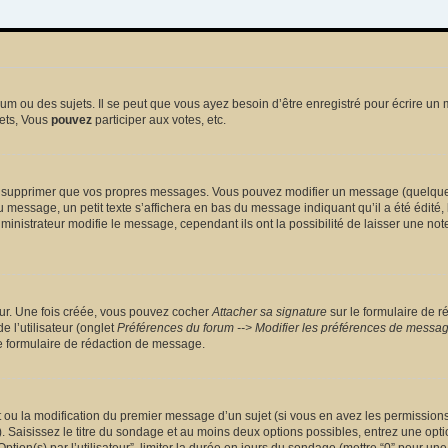
 ou des sujets. Il se peut que vous ayez besoin d’être enregistré pour écrire un 
ets, Vous
pouvez
participer aux votes, etc.
 supprimer que vos propres messages. Vous pouvez modifier un message (quelquefoi
sage, un petit texte s’affichera en bas du message indiquant qu’il a été édité, le 
nistrateur modifie le message, cependant ils ont la possibilité de laisser une note
eur. Une fois créée, vous pouvez cocher
Attacher sa signature
sur le formulaire de r
 l’utilisateur (onglet
Préférences du forum --> Modifier les préférences de messa
 formulaire de rédaction de message.
et ou la modification du premier message d’un sujet (si vous en avez les permissions)
 Saisissez le titre du sondage et au moins deux options possibles, entrez une opt