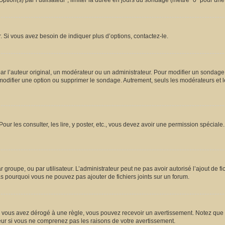
ion(s) par l’utilisateur”, limiter la durée en jours du sondage (mettre “0” pour une d
 Si vous avez besoin de indiquer plus d’options, contactez-le.
l’auteur original, un modérateur ou un administrateur. Pour modifier un sondage,
 modifier une option ou supprimer le sondage. Autrement, seuls les modérateurs et l
Pour les consulter, les lire, y poster, etc., vous devez avoir une permission spécia
ar groupe, ou par utilisateur. L’administrateur peut ne pas avoir autorisé l’ajout de 
s pourquoi vous ne pouvez pas ajouter de fichiers joints sur un forum.
vous avez dérogé à une règle, vous pouvez recevoir un avertissement. Notez que c’
eur si vous ne comprenez pas les raisons de votre avertissement.