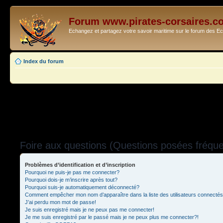
Forum www.pirates-corsaires.c
Echangez et partagez votre savoir maritime sur le forum des 
Index du forum
Foire aux questions (Questions posées fréq
Problèmes d’identification et d’inscription
Pourquoi ne puis-je pas me connecter?
Pourquoi dois-je m’inscrire après tout?
Pourquoi suis-je automatiquement déconnecté?
Comment empêcher mon nom d’apparaître dans la liste des utilisateurs connecté
J’ai perdu mon mot de passe!
Je suis enregistré mais je ne peux pas me connecter!
Je me suis enregistré par le passé mais je ne peux plus me connecter?!