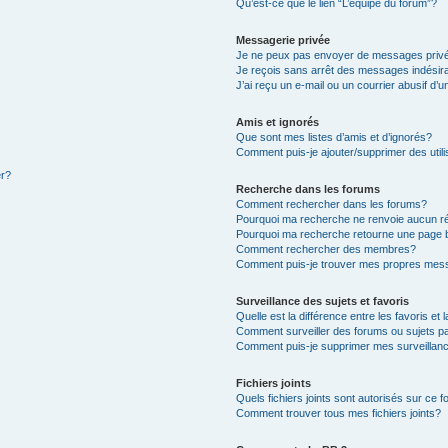
Qu’est-ce que le lien “L’équipe du forum”?
Messagerie privée
Je ne peux pas envoyer de messages priv
Je reçois sans arrêt des messages indésir
J’ai reçu un e-mail ou un courrier abusif d’u
Amis et ignorés
Que sont mes listes d’amis et d’ignorés?
Comment puis-je ajouter/supprimer des utili
er?
Recherche dans les forums
Comment rechercher dans les forums?
Pourquoi ma recherche ne renvoie aucun ré
Pourquoi ma recherche retourne une page 
Comment rechercher des membres?
Comment puis-je trouver mes propres mess
Surveillance des sujets et favoris
Quelle est la différence entre les favoris et 
Comment surveiller des forums ou sujets pa
Comment puis-je supprimer mes surveillanc
Fichiers joints
Quels fichiers joints sont autorisés sur ce 
Comment trouver tous mes fichiers joints?