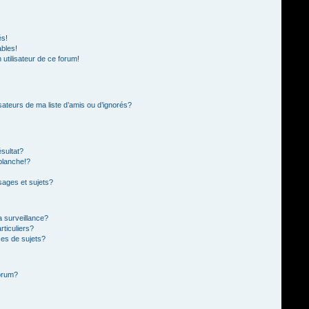
és!
ables!
n utilisateur de ce forum!
sateurs de ma liste d’amis ou d’ignorés?
sultat?
blanche!?
ages et sujets?
la surveillance?
rticuliers?
es de sujets?
forum?