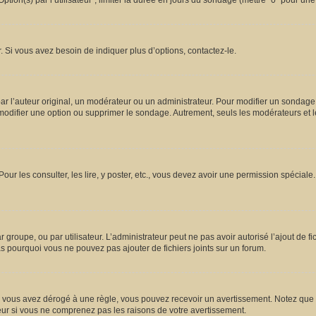
ion(s) par l’utilisateur”, limiter la durée en jours du sondage (mettre “0” pour une d
 Si vous avez besoin de indiquer plus d’options, contactez-le.
l’auteur original, un modérateur ou un administrateur. Pour modifier un sondage,
 modifier une option ou supprimer le sondage. Autrement, seuls les modérateurs et l
Pour les consulter, les lire, y poster, etc., vous devez avoir une permission spécia
ar groupe, ou par utilisateur. L’administrateur peut ne pas avoir autorisé l’ajout de 
s pourquoi vous ne pouvez pas ajouter de fichiers joints sur un forum.
vous avez dérogé à une règle, vous pouvez recevoir un avertissement. Notez que c’
eur si vous ne comprenez pas les raisons de votre avertissement.