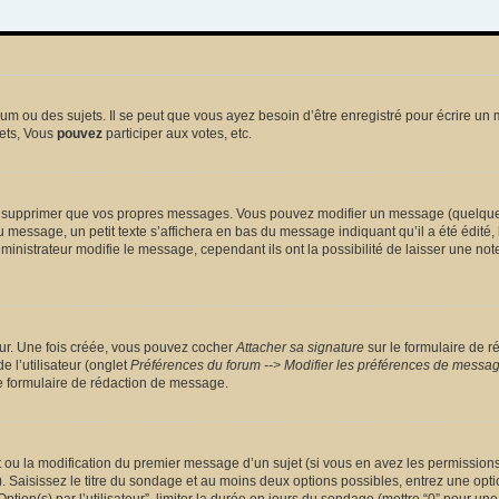
 ou des sujets. Il se peut que vous ayez besoin d’être enregistré pour écrire un 
ets, Vous
pouvez
participer aux votes, etc.
 supprimer que vos propres messages. Vous pouvez modifier un message (quelquefoi
sage, un petit texte s’affichera en bas du message indiquant qu’il a été édité, le 
nistrateur modifie le message, cependant ils ont la possibilité de laisser une note
eur. Une fois créée, vous pouvez cocher
Attacher sa signature
sur le formulaire de r
 l’utilisateur (onglet
Préférences du forum --> Modifier les préférences de messa
 formulaire de rédaction de message.
et ou la modification du premier message d’un sujet (si vous en avez les permissions)
 Saisissez le titre du sondage et au moins deux options possibles, entrez une opt