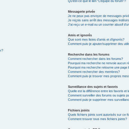
Qu’est-ce que le lien “L’équipe du forum”?
Messagerie privée
Je ne peux pas envoyer de messages priv
Je reçois sans arrêt des messages indésir
J’ai reçu un e-mail ou un courrier abusif d’u
Amis et ignorés
Que sont mes listes d’amis et d’ignorés?
Comment puis-je ajouter/supprimer des utili
er?
Recherche dans les forums
Comment rechercher dans les forums?
Pourquoi ma recherche ne renvoie aucun ré
Pourquoi ma recherche retourne une page 
Comment rechercher des membres?
Comment puis-je trouver mes propres mess
Surveillance des sujets et favoris
Quelle est la différence entre les favoris et 
Comment surveiller des forums ou sujets pa
Comment puis-je supprimer mes surveillanc
Fichiers joints
Quels fichiers joints sont autorisés sur ce 
Comment trouver tous mes fichiers joints?