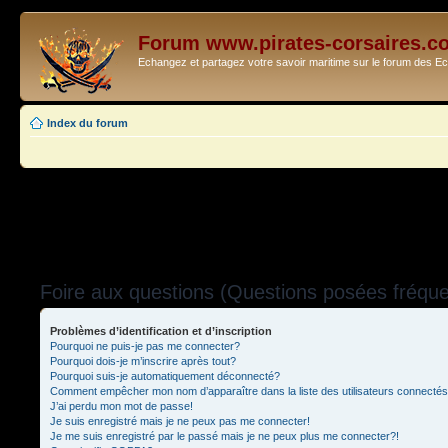
Forum www.pirates-corsaires.c
Echangez et partagez votre savoir maritime sur le forum des 
Index du forum
Foire aux questions (Questions posées fréq
Problèmes d’identification et d’inscription
Pourquoi ne puis-je pas me connecter?
Pourquoi dois-je m’inscrire après tout?
Pourquoi suis-je automatiquement déconnecté?
Comment empêcher mon nom d’apparaître dans la liste des utilisateurs connecté
J’ai perdu mon mot de passe!
Je suis enregistré mais je ne peux pas me connecter!
Je me suis enregistré par le passé mais je ne peux plus me connecter?!