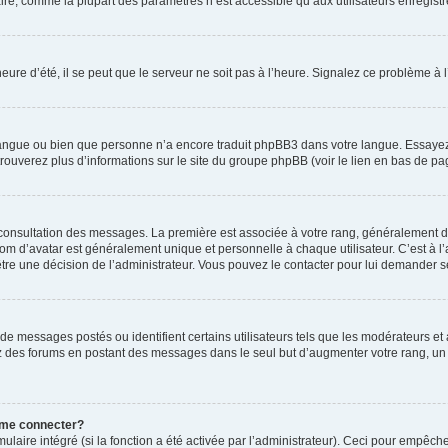
ire, comme la plupart des paramètres n’est accessible qu’aux utilisateurs enregistrés
eure d’été, il se peut que le serveur ne soit pas à l’heure. Signalez ce problème à l
e langue ou bien que personne n’a encore traduit phpBB3 dans votre langue. Essayez 
trouverez plus d’informations sur le site du groupe phpBB (voir le lien en bas de pa
e consultation des messages. La première est associée à votre rang, généralement 
 d’avatar est généralement unique et personnelle à chaque utilisateur. C’est à l’ad
t-être une décision de l’administrateur. Vous pouvez le contacter pour lui demander s
de messages postés ou identifient certains utilisateurs tels que les modérateurs e
busez des forums en postant des messages dans le seul but d’augmenter votre rang, 
 me connecter?
ulaire intégré (si la fonction a été activée par l’administrateur). Ceci pour empêche