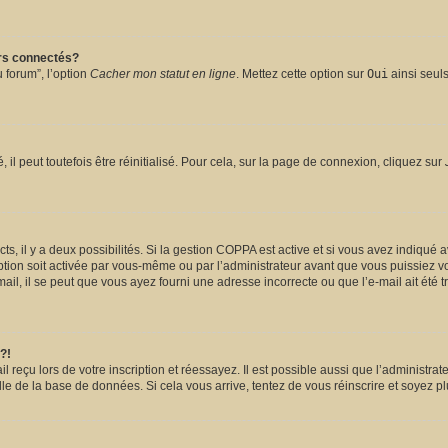
urs connectés?
 forum”, l’option
Cacher mon statut en ligne
. Mettez cette option sur
Oui
ainsi seuls
l peut toutefois être réinitialisé. Pour cela, sur la page de connexion, cliquez sur
ects, il y a deux possibilités. Si la gestion COPPA est active et si vous avez indiqué 
ption soit activée par vous-même ou par l’administrateur avant que vous puissiez vou
il, il se peut que vous ayez fourni une adresse incorrecte ou que l’e-mail ait été tra
?!
reçu lors de votre inscription et réessayez. Il est possible aussi que l’administrate
lle de la base de données. Si cela vous arrive, tentez de vous réinscrire et soyez pl