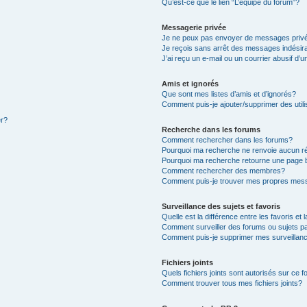
Qu’est-ce que le lien “L’équipe du forum”?
Messagerie privée
Je ne peux pas envoyer de messages priv
Je reçois sans arrêt des messages indésir
J’ai reçu un e-mail ou un courrier abusif d’u
Amis et ignorés
Que sont mes listes d’amis et d’ignorés?
Comment puis-je ajouter/supprimer des utili
er?
Recherche dans les forums
Comment rechercher dans les forums?
Pourquoi ma recherche ne renvoie aucun ré
Pourquoi ma recherche retourne une page 
Comment rechercher des membres?
Comment puis-je trouver mes propres mess
Surveillance des sujets et favoris
Quelle est la différence entre les favoris et 
Comment surveiller des forums ou sujets pa
Comment puis-je supprimer mes surveillanc
Fichiers joints
Quels fichiers joints sont autorisés sur ce 
Comment trouver tous mes fichiers joints?