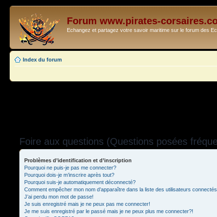
Forum www.pirates-corsaires.c
Echangez et partagez votre savoir maritime sur le forum des 
Index du forum
Foire aux questions (Questions posées fréq
Problèmes d’identification et d’inscription
Pourquoi ne puis-je pas me connecter?
Pourquoi dois-je m’inscrire après tout?
Pourquoi suis-je automatiquement déconnecté?
Comment empêcher mon nom d’apparaître dans la liste des utilisateurs connecté
J’ai perdu mon mot de passe!
Je suis enregistré mais je ne peux pas me connecter!
Je me suis enregistré par le passé mais je ne peux plus me connecter?!