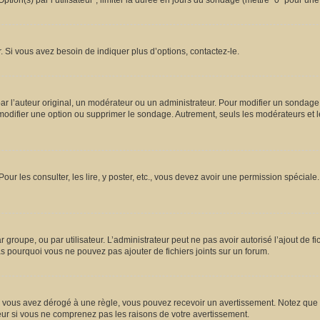
ion(s) par l’utilisateur”, limiter la durée en jours du sondage (mettre “0” pour une d
 Si vous avez besoin de indiquer plus d’options, contactez-le.
l’auteur original, un modérateur ou un administrateur. Pour modifier un sondage,
 modifier une option ou supprimer le sondage. Autrement, seuls les modérateurs et l
Pour les consulter, les lire, y poster, etc., vous devez avoir une permission spécia
ar groupe, ou par utilisateur. L’administrateur peut ne pas avoir autorisé l’ajout de 
s pourquoi vous ne pouvez pas ajouter de fichiers joints sur un forum.
vous avez dérogé à une règle, vous pouvez recevoir un avertissement. Notez que c’
eur si vous ne comprenez pas les raisons de votre avertissement.