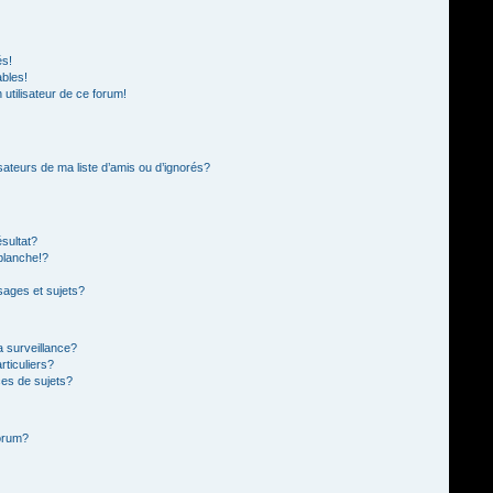
és!
ables!
n utilisateur de ce forum!
sateurs de ma liste d’amis ou d’ignorés?
sultat?
blanche!?
ages et sujets?
la surveillance?
rticuliers?
es de sujets?
forum?