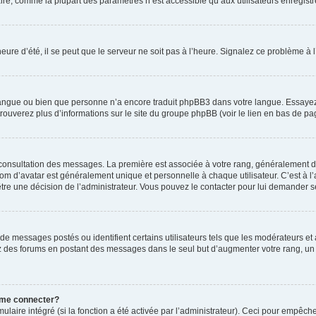
ire, comme la plupart des paramètres n’est accessible qu’aux utilisateurs enregistrés
eure d’été, il se peut que le serveur ne soit pas à l’heure. Signalez ce problème à l
e langue ou bien que personne n’a encore traduit phpBB3 dans votre langue. Essayez 
trouverez plus d’informations sur le site du groupe phpBB (voir le lien en bas de pa
e consultation des messages. La première est associée à votre rang, généralement 
 d’avatar est généralement unique et personnelle à chaque utilisateur. C’est à l’ad
t-être une décision de l’administrateur. Vous pouvez le contacter pour lui demander s
de messages postés ou identifient certains utilisateurs tels que les modérateurs e
busez des forums en postant des messages dans le seul but d’augmenter votre rang, 
 me connecter?
ulaire intégré (si la fonction a été activée par l’administrateur). Ceci pour empêche