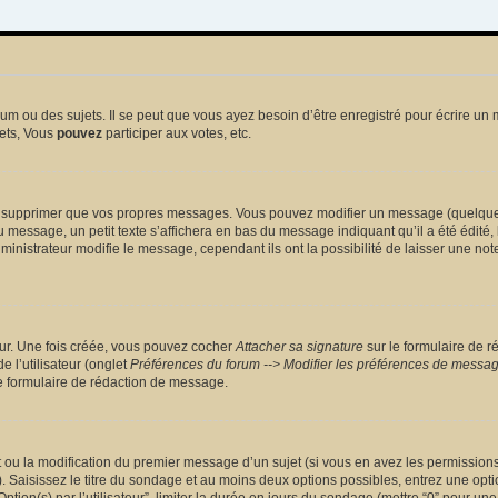
 ou des sujets. Il se peut que vous ayez besoin d’être enregistré pour écrire un 
ets, Vous
pouvez
participer aux votes, etc.
 supprimer que vos propres messages. Vous pouvez modifier un message (quelquefoi
sage, un petit texte s’affichera en bas du message indiquant qu’il a été édité, le 
nistrateur modifie le message, cependant ils ont la possibilité de laisser une note
eur. Une fois créée, vous pouvez cocher
Attacher sa signature
sur le formulaire de r
 l’utilisateur (onglet
Préférences du forum --> Modifier les préférences de messa
 formulaire de rédaction de message.
et ou la modification du premier message d’un sujet (si vous en avez les permissions)
 Saisissez le titre du sondage et au moins deux options possibles, entrez une opt