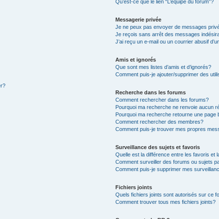
Qu’est-ce que le lien “L’équipe du forum”?
Messagerie privée
Je ne peux pas envoyer de messages priv
Je reçois sans arrêt des messages indésir
J’ai reçu un e-mail ou un courrier abusif d’u
Amis et ignorés
Que sont mes listes d’amis et d’ignorés?
Comment puis-je ajouter/supprimer des utili
er?
Recherche dans les forums
Comment rechercher dans les forums?
Pourquoi ma recherche ne renvoie aucun ré
Pourquoi ma recherche retourne une page 
Comment rechercher des membres?
Comment puis-je trouver mes propres mess
Surveillance des sujets et favoris
Quelle est la différence entre les favoris et 
Comment surveiller des forums ou sujets pa
Comment puis-je supprimer mes surveillanc
Fichiers joints
Quels fichiers joints sont autorisés sur ce 
Comment trouver tous mes fichiers joints?