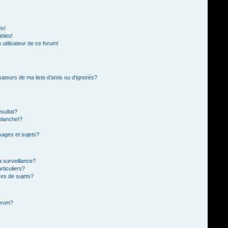
és!
ables!
n utilisateur de ce forum!
sateurs de ma liste d’amis ou d’ignorés?
sultat?
blanche!?
ages et sujets?
la surveillance?
rticuliers?
es de sujets?
forum?