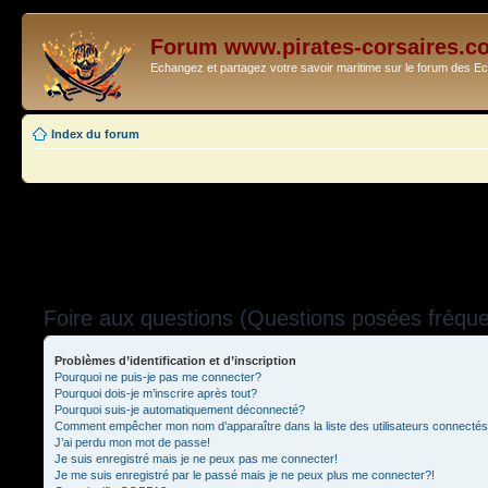
Forum www.pirates-corsaires.c
Echangez et partagez votre savoir maritime sur le forum des 
Index du forum
Foire aux questions (Questions posées fréq
Problèmes d’identification et d’inscription
Pourquoi ne puis-je pas me connecter?
Pourquoi dois-je m’inscrire après tout?
Pourquoi suis-je automatiquement déconnecté?
Comment empêcher mon nom d’apparaître dans la liste des utilisateurs connecté
J’ai perdu mon mot de passe!
Je suis enregistré mais je ne peux pas me connecter!
Je me suis enregistré par le passé mais je ne peux plus me connecter?!