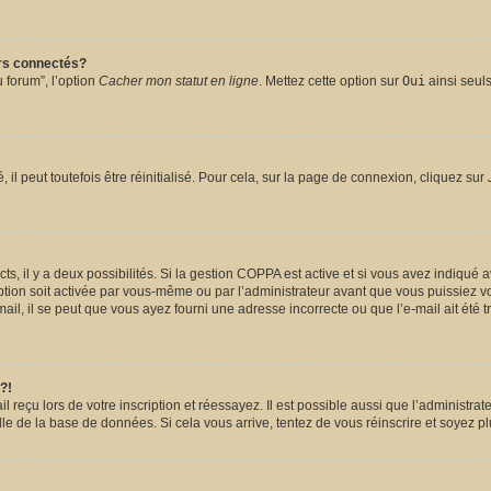
urs connectés?
 forum”, l’option
Cacher mon statut en ligne
. Mettez cette option sur
Oui
ainsi seuls
l peut toutefois être réinitialisé. Pour cela, sur la page de connexion, cliquez sur
ects, il y a deux possibilités. Si la gestion COPPA est active et si vous avez indiqué 
ption soit activée par vous-même ou par l’administrateur avant que vous puissiez vou
il, il se peut que vous ayez fourni une adresse incorrecte ou que l’e-mail ait été tra
?!
reçu lors de votre inscription et réessayez. Il est possible aussi que l’administrate
lle de la base de données. Si cela vous arrive, tentez de vous réinscrire et soyez pl