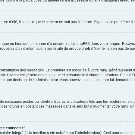
ire, comme la plupart des paramètres n’est accessible qu’aux utilisateurs enregistrés
eure d’été, il se peut que le serveur ne soit pas à l’heure. Signalez ce problème à l
e langue ou bien que personne n’a encore traduit phpBB3 dans votre langue. Essayez 
trouverez plus d’informations sur le site du groupe phpBB (voir le lien en bas de pa
e consultation des messages. La première est associée à votre rang, généralement 
 d’avatar est généralement unique et personnelle à chaque utilisateur. C’est à l’ad
t-être une décision de l’administrateur. Vous pouvez le contacter pour lui demander s
de messages postés ou identifient certains utilisateurs tels que les modérateurs e
busez des forums en postant des messages dans le seul but d’augmenter votre rang, 
 me connecter?
ulaire intégré (si la fonction a été activée par l’administrateur). Ceci pour empêche