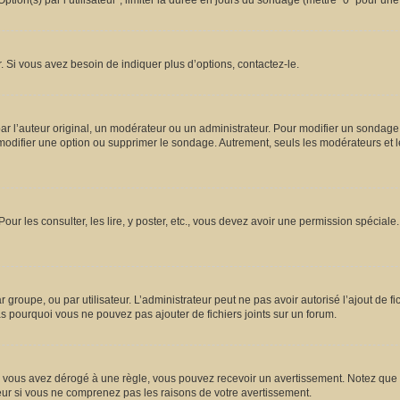
ion(s) par l’utilisateur”, limiter la durée en jours du sondage (mettre “0” pour une d
 Si vous avez besoin de indiquer plus d’options, contactez-le.
l’auteur original, un modérateur ou un administrateur. Pour modifier un sondage,
 modifier une option ou supprimer le sondage. Autrement, seuls les modérateurs et l
Pour les consulter, les lire, y poster, etc., vous devez avoir une permission spécia
ar groupe, ou par utilisateur. L’administrateur peut ne pas avoir autorisé l’ajout de 
s pourquoi vous ne pouvez pas ajouter de fichiers joints sur un forum.
vous avez dérogé à une règle, vous pouvez recevoir un avertissement. Notez que c’
eur si vous ne comprenez pas les raisons de votre avertissement.