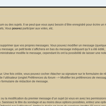
 ou des sujets. Il se peut que vous ayez besoin d’être enregistré pour écrire un 
ets, Vous
pouvez
participer aux votes, etc.
 supprimer que vos propres messages. Vous pouvez modifier un message (quelquefoi
sage, un petit texte s’affichera en bas du message indiquant qu’il a été édité, le 
nistrateur modifie le message, cependant ils ont la possibilité de laisser une note
eur. Une fois créée, vous pouvez cocher
Attacher sa signature
sur le formulaire de r
 l’utilisateur (onglet
Préférences du forum --> Modifier les préférences de messa
 formulaire de rédaction de message.
et ou la modification du premier message d’un sujet (si vous en avez les permissions)
 Saisissez le titre du sondage et au moins deux options possibles, entrez une opt