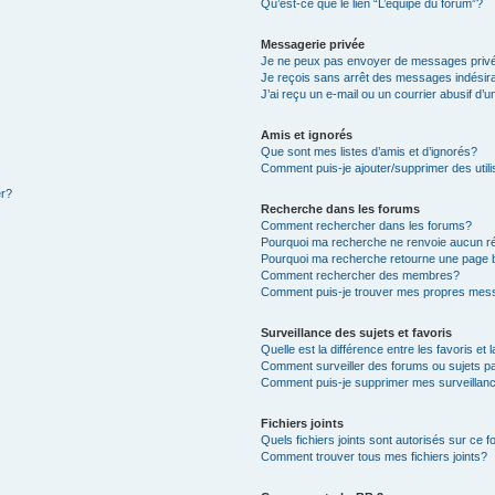
Qu’est-ce que le lien “L’équipe du forum”?
Messagerie privée
Je ne peux pas envoyer de messages priv
Je reçois sans arrêt des messages indésir
J’ai reçu un e-mail ou un courrier abusif d’u
Amis et ignorés
Que sont mes listes d’amis et d’ignorés?
Comment puis-je ajouter/supprimer des utili
er?
Recherche dans les forums
Comment rechercher dans les forums?
Pourquoi ma recherche ne renvoie aucun ré
Pourquoi ma recherche retourne une page 
Comment rechercher des membres?
Comment puis-je trouver mes propres mess
Surveillance des sujets et favoris
Quelle est la différence entre les favoris et 
Comment surveiller des forums ou sujets pa
Comment puis-je supprimer mes surveillanc
Fichiers joints
Quels fichiers joints sont autorisés sur ce 
Comment trouver tous mes fichiers joints?