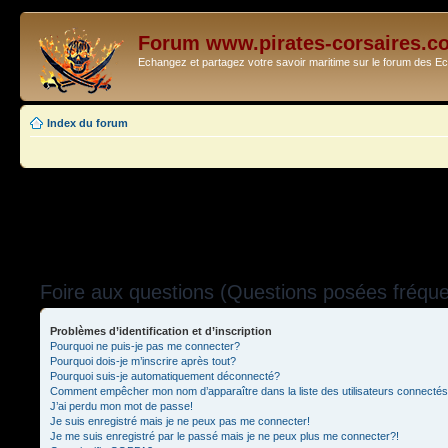
Forum www.pirates-corsaires.c
Echangez et partagez votre savoir maritime sur le forum des 
Index du forum
Foire aux questions (Questions posées fréq
Problèmes d’identification et d’inscription
Pourquoi ne puis-je pas me connecter?
Pourquoi dois-je m’inscrire après tout?
Pourquoi suis-je automatiquement déconnecté?
Comment empêcher mon nom d’apparaître dans la liste des utilisateurs connecté
J’ai perdu mon mot de passe!
Je suis enregistré mais je ne peux pas me connecter!
Je me suis enregistré par le passé mais je ne peux plus me connecter?!