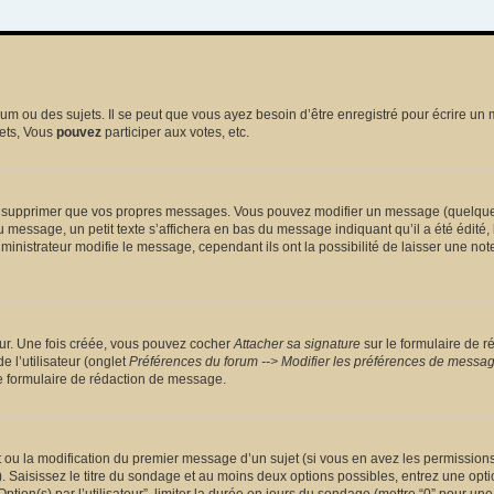
 ou des sujets. Il se peut que vous ayez besoin d’être enregistré pour écrire un 
ets, Vous
pouvez
participer aux votes, etc.
 supprimer que vos propres messages. Vous pouvez modifier un message (quelquefoi
sage, un petit texte s’affichera en bas du message indiquant qu’il a été édité, le 
nistrateur modifie le message, cependant ils ont la possibilité de laisser une note
eur. Une fois créée, vous pouvez cocher
Attacher sa signature
sur le formulaire de r
 l’utilisateur (onglet
Préférences du forum --> Modifier les préférences de messa
 formulaire de rédaction de message.
et ou la modification du premier message d’un sujet (si vous en avez les permissions)
 Saisissez le titre du sondage et au moins deux options possibles, entrez une opt