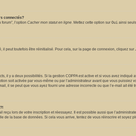
urs connectés?
 forum”, l’option
Cacher mon statut en ligne
. Mettez cette option sur
Oui
ainsi seuls
l peut toutefois être réinitialisé. Pour cela, sur la page de connexion, cliquez sur
ects, il y a deux possibilités. Si la gestion COPPA est active et si vous avez indiqué 
ption soit activée par vous-même ou par l’administrateur avant que vous puissiez vou
il, il se peut que vous ayez fourni une adresse incorrecte ou que l’e-mail ait été tra
?!
reçu lors de votre inscription et réessayez. Il est possible aussi que l’administrate
lle de la base de données. Si cela vous arrive, tentez de vous réinscrire et soyez pl