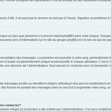
ire, comme la plupart des paramètres n’est accessible qu’aux utilisateurs enregistrés
eure d’été, il se peut que le serveur ne soit pas à l’heure. Signalez ce problème à l
e langue ou bien que personne n’a encore traduit phpBB3 dans votre langue. Essayez 
trouverez plus d’informations sur le site du groupe phpBB (voir le lien en bas de pa
e consultation des messages. La première est associée à votre rang, généralement 
 d’avatar est généralement unique et personnelle à chaque utilisateur. C’est à l’ad
t-être une décision de l’administrateur. Vous pouvez le contacter pour lui demander s
de messages postés ou identifient certains utilisateurs tels que les modérateurs e
busez des forums en postant des messages dans le seul but d’augmenter votre rang, 
 me connecter?
ulaire intégré (si la fonction a été activée par l’administrateur). Ceci pour empêche