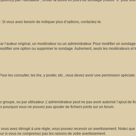
ion(s) par l’utilisateur”, limiter la durée en jours du sondage (mettre “0” pour une d
 Si vous avez besoin de indiquer plus d’options, contactez-le.
l’auteur original, un modérateur ou un administrateur. Pour modifier un sondage,
 modifier une option ou supprimer le sondage. Autrement, seuls les modérateurs et l
Pour les consulter, les lire, y poster, etc., vous devez avoir une permission spécia
ar groupe, ou par utilisateur. L’administrateur peut ne pas avoir autorisé l’ajout de 
s pourquoi vous ne pouvez pas ajouter de fichiers joints sur un forum.
vous avez dérogé à une règle, vous pouvez recevoir un avertissement. Notez que c’
eur si vous ne comprenez pas les raisons de votre avertissement.