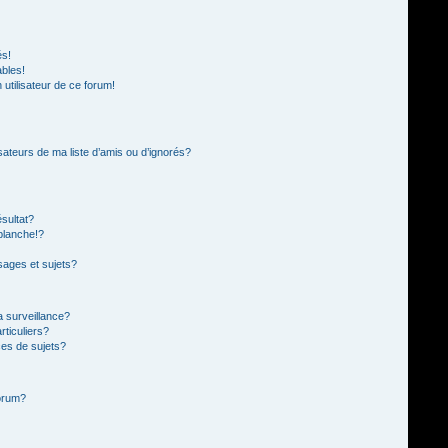
és!
ables!
n utilisateur de ce forum!
sateurs de ma liste d’amis ou d’ignorés?
sultat?
blanche!?
ages et sujets?
la surveillance?
rticuliers?
es de sujets?
forum?