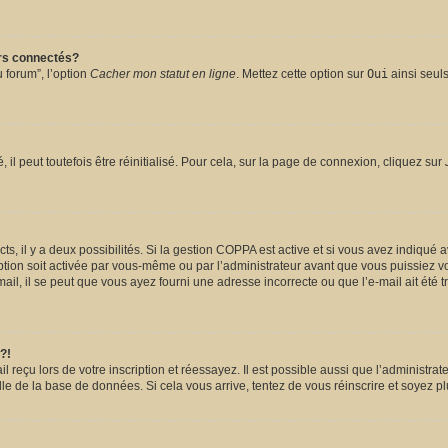
urs connectés?
 forum”, l’option
Cacher mon statut en ligne
. Mettez cette option sur
Oui
ainsi seuls
l peut toutefois être réinitialisé. Pour cela, sur la page de connexion, cliquez sur
ects, il y a deux possibilités. Si la gestion COPPA est active et si vous avez indiqué 
ption soit activée par vous-même ou par l’administrateur avant que vous puissiez vou
il, il se peut que vous ayez fourni une adresse incorrecte ou que l’e-mail ait été tra
?!
reçu lors de votre inscription et réessayez. Il est possible aussi que l’administrate
lle de la base de données. Si cela vous arrive, tentez de vous réinscrire et soyez pl