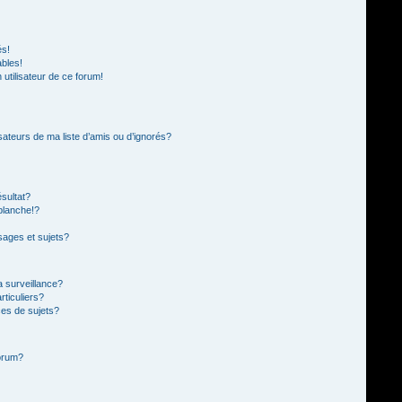
és!
ables!
n utilisateur de ce forum!
sateurs de ma liste d’amis ou d’ignorés?
sultat?
blanche!?
ages et sujets?
la surveillance?
rticuliers?
es de sujets?
forum?