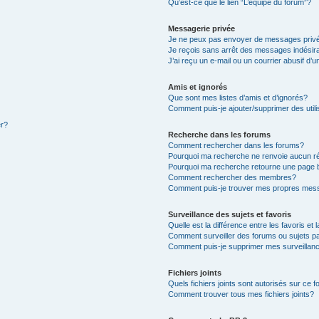
Qu’est-ce que le lien “L’équipe du forum”?
Messagerie privée
Je ne peux pas envoyer de messages priv
Je reçois sans arrêt des messages indésir
J’ai reçu un e-mail ou un courrier abusif d’u
Amis et ignorés
Que sont mes listes d’amis et d’ignorés?
Comment puis-je ajouter/supprimer des utili
er?
Recherche dans les forums
Comment rechercher dans les forums?
Pourquoi ma recherche ne renvoie aucun ré
Pourquoi ma recherche retourne une page 
Comment rechercher des membres?
Comment puis-je trouver mes propres mess
Surveillance des sujets et favoris
Quelle est la différence entre les favoris et 
Comment surveiller des forums ou sujets pa
Comment puis-je supprimer mes surveillanc
Fichiers joints
Quels fichiers joints sont autorisés sur ce 
Comment trouver tous mes fichiers joints?