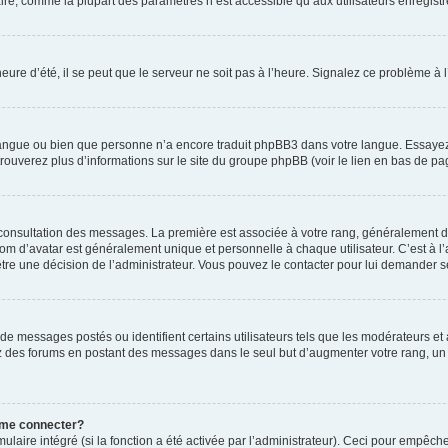
ire, comme la plupart des paramètres n’est accessible qu’aux utilisateurs enregistrés
eure d’été, il se peut que le serveur ne soit pas à l’heure. Signalez ce problème à l
e langue ou bien que personne n’a encore traduit phpBB3 dans votre langue. Essayez 
trouverez plus d’informations sur le site du groupe phpBB (voir le lien en bas de pa
e consultation des messages. La première est associée à votre rang, généralement 
 d’avatar est généralement unique et personnelle à chaque utilisateur. C’est à l’ad
t-être une décision de l’administrateur. Vous pouvez le contacter pour lui demander s
de messages postés ou identifient certains utilisateurs tels que les modérateurs e
busez des forums en postant des messages dans le seul but d’augmenter votre rang, 
 me connecter?
ulaire intégré (si la fonction a été activée par l’administrateur). Ceci pour empêche