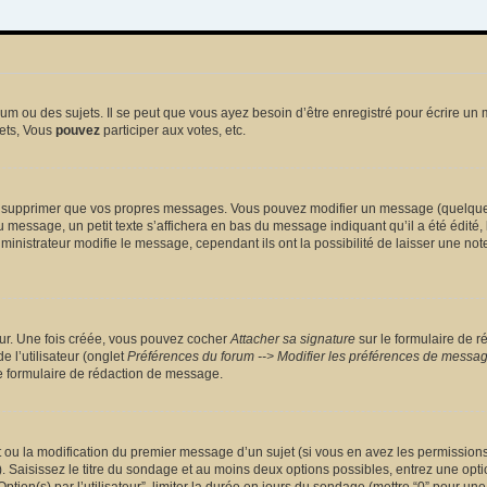
 ou des sujets. Il se peut que vous ayez besoin d’être enregistré pour écrire un 
ets, Vous
pouvez
participer aux votes, etc.
 supprimer que vos propres messages. Vous pouvez modifier un message (quelquefoi
sage, un petit texte s’affichera en bas du message indiquant qu’il a été édité, le 
nistrateur modifie le message, cependant ils ont la possibilité de laisser une note
eur. Une fois créée, vous pouvez cocher
Attacher sa signature
sur le formulaire de r
 l’utilisateur (onglet
Préférences du forum --> Modifier les préférences de messa
 formulaire de rédaction de message.
et ou la modification du premier message d’un sujet (si vous en avez les permissions)
 Saisissez le titre du sondage et au moins deux options possibles, entrez une opt