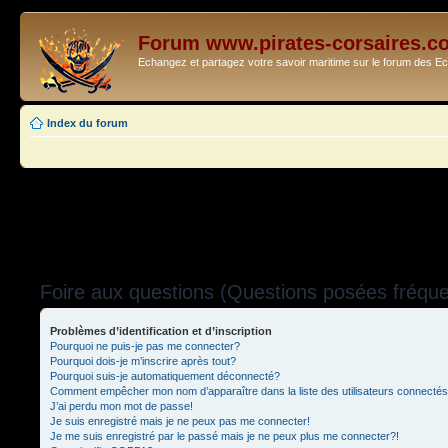
Forum www.pirates-corsaires.c
Echangez et partagez votre savoir maritime sur le forum des 
Index du forum
Foire aux questions (Questions posées fréq
Problèmes d’identification et d’inscription
Pourquoi ne puis-je pas me connecter?
Pourquoi dois-je m’inscrire après tout?
Pourquoi suis-je automatiquement déconnecté?
Comment empêcher mon nom d’apparaître dans la liste des utilisateurs connecté
J’ai perdu mon mot de passe!
Je suis enregistré mais je ne peux pas me connecter!
Je me suis enregistré par le passé mais je ne peux plus me connecter?!