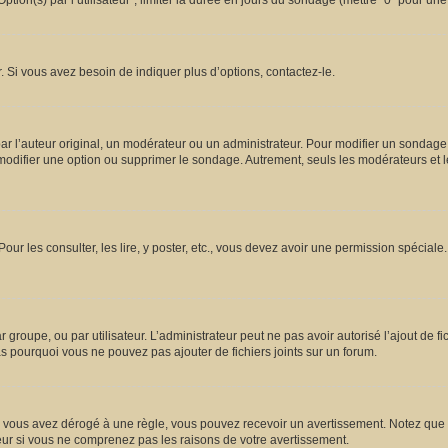
ion(s) par l’utilisateur”, limiter la durée en jours du sondage (mettre “0” pour une d
 Si vous avez besoin de indiquer plus d’options, contactez-le.
l’auteur original, un modérateur ou un administrateur. Pour modifier un sondage,
 modifier une option ou supprimer le sondage. Autrement, seuls les modérateurs et l
Pour les consulter, les lire, y poster, etc., vous devez avoir une permission spécia
ar groupe, ou par utilisateur. L’administrateur peut ne pas avoir autorisé l’ajout de 
s pourquoi vous ne pouvez pas ajouter de fichiers joints sur un forum.
vous avez dérogé à une règle, vous pouvez recevoir un avertissement. Notez que c’
eur si vous ne comprenez pas les raisons de votre avertissement.