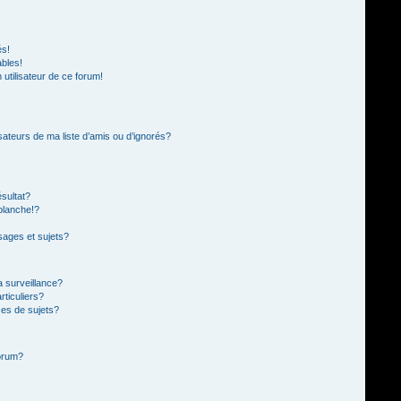
és!
ables!
n utilisateur de ce forum!
sateurs de ma liste d’amis ou d’ignorés?
sultat?
blanche!?
ages et sujets?
la surveillance?
rticuliers?
es de sujets?
forum?