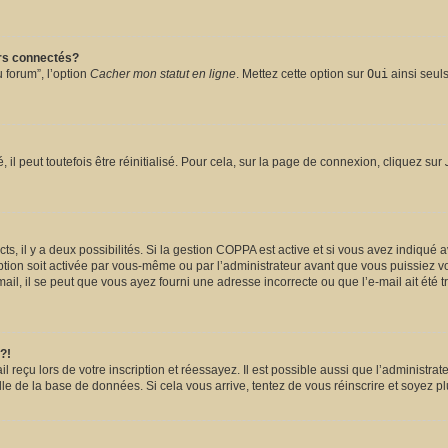
urs connectés?
 forum”, l’option
Cacher mon statut en ligne
. Mettez cette option sur
Oui
ainsi seuls
l peut toutefois être réinitialisé. Pour cela, sur la page de connexion, cliquez sur
ects, il y a deux possibilités. Si la gestion COPPA est active et si vous avez indiqué 
ption soit activée par vous-même ou par l’administrateur avant que vous puissiez vou
il, il se peut que vous ayez fourni une adresse incorrecte ou que l’e-mail ait été tra
?!
reçu lors de votre inscription et réessayez. Il est possible aussi que l’administrate
lle de la base de données. Si cela vous arrive, tentez de vous réinscrire et soyez pl