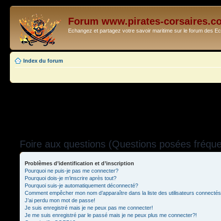
Forum www.pirates-corsaires.c
Echangez et partagez votre savoir maritime sur le forum des 
Index du forum
Foire aux questions (Questions posées fréq
Problèmes d’identification et d’inscription
Pourquoi ne puis-je pas me connecter?
Pourquoi dois-je m’inscrire après tout?
Pourquoi suis-je automatiquement déconnecté?
Comment empêcher mon nom d’apparaître dans la liste des utilisateurs connecté
J’ai perdu mon mot de passe!
Je suis enregistré mais je ne peux pas me connecter!
Je me suis enregistré par le passé mais je ne peux plus me connecter?!