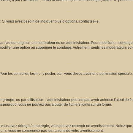
ion(s) par l’utilisateur”, limiter la durée en jours du sondage (mettre “0” pour une d
 Si vous avez besoin de indiquer plus d’options, contactez-le.
l’auteur original, un modérateur ou un administrateur. Pour modifier un sondage,
 modifier une option ou supprimer le sondage. Autrement, seuls les modérateurs et l
Pour les consulter, les lire, y poster, etc., vous devez avoir une permission spécia
ar groupe, ou par utilisateur. L’administrateur peut ne pas avoir autorisé l’ajout de 
s pourquoi vous ne pouvez pas ajouter de fichiers joints sur un forum.
vous avez dérogé à une règle, vous pouvez recevoir un avertissement. Notez que c’
eur si vous ne comprenez pas les raisons de votre avertissement.