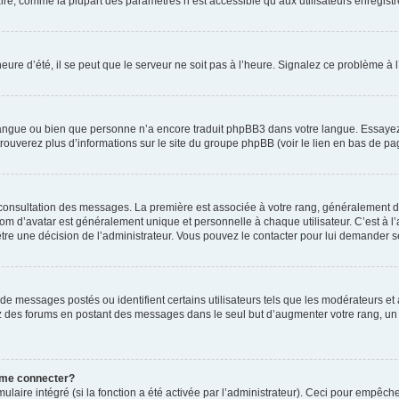
ire, comme la plupart des paramètres n’est accessible qu’aux utilisateurs enregistrés
eure d’été, il se peut que le serveur ne soit pas à l’heure. Signalez ce problème à l
e langue ou bien que personne n’a encore traduit phpBB3 dans votre langue. Essayez 
trouverez plus d’informations sur le site du groupe phpBB (voir le lien en bas de pa
e consultation des messages. La première est associée à votre rang, généralement 
 d’avatar est généralement unique et personnelle à chaque utilisateur. C’est à l’ad
t-être une décision de l’administrateur. Vous pouvez le contacter pour lui demander s
de messages postés ou identifient certains utilisateurs tels que les modérateurs e
busez des forums en postant des messages dans le seul but d’augmenter votre rang, 
 me connecter?
ulaire intégré (si la fonction a été activée par l’administrateur). Ceci pour empêche