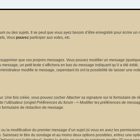
 ou des sujets. Il se peut que vous ayez besoin d’être enregistré pour écrire un 
ets, Vous
pouvez
participer aux votes, etc.
 supprimer que vos propres messages. Vous pouvez modifier un message (quelquefoi
sage, un petit texte s’affichera en bas du message indiquant qu’il a été édité, le 
nistrateur modifie le message, cependant ils ont la possibilité de laisser une note
eur. Une fois créée, vous pouvez cocher
Attacher sa signature
sur le formulaire de r
 l’utilisateur (onglet
Préférences du forum --> Modifier les préférences de messa
 formulaire de rédaction de message.
et ou la modification du premier message d’un sujet (si vous en avez les permissions)
 Saisissez le titre du sondage et au moins deux options possibles, entrez une opt