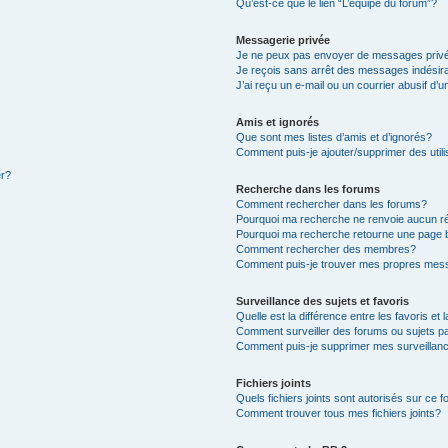
Qu’est-ce que le lien “L’équipe du forum”?
Messagerie privée
Je ne peux pas envoyer de messages priv
Je reçois sans arrêt des messages indésir
J’ai reçu un e-mail ou un courrier abusif d’u
Amis et ignorés
Que sont mes listes d’amis et d’ignorés?
Comment puis-je ajouter/supprimer des utili
er?
Recherche dans les forums
Comment rechercher dans les forums?
Pourquoi ma recherche ne renvoie aucun ré
Pourquoi ma recherche retourne une page 
Comment rechercher des membres?
Comment puis-je trouver mes propres mess
Surveillance des sujets et favoris
Quelle est la différence entre les favoris et 
Comment surveiller des forums ou sujets pa
Comment puis-je supprimer mes surveillanc
Fichiers joints
Quels fichiers joints sont autorisés sur ce 
Comment trouver tous mes fichiers joints?