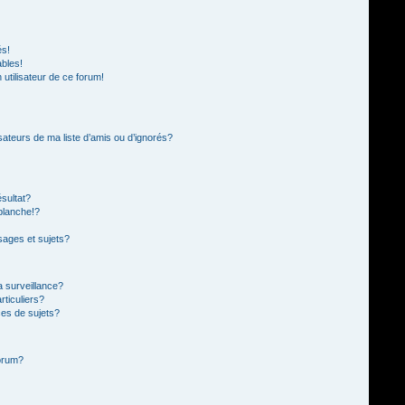
és!
ables!
n utilisateur de ce forum!
sateurs de ma liste d’amis ou d’ignorés?
sultat?
blanche!?
ages et sujets?
la surveillance?
rticuliers?
es de sujets?
forum?