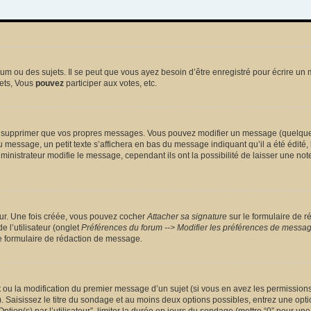
 ou des sujets. Il se peut que vous ayez besoin d’être enregistré pour écrire un 
ets, Vous
pouvez
participer aux votes, etc.
 supprimer que vos propres messages. Vous pouvez modifier un message (quelquefoi
sage, un petit texte s’affichera en bas du message indiquant qu’il a été édité, le 
nistrateur modifie le message, cependant ils ont la possibilité de laisser une note
eur. Une fois créée, vous pouvez cocher
Attacher sa signature
sur le formulaire de r
 l’utilisateur (onglet
Préférences du forum --> Modifier les préférences de messa
 formulaire de rédaction de message.
et ou la modification du premier message d’un sujet (si vous en avez les permissions)
 Saisissez le titre du sondage et au moins deux options possibles, entrez une opt