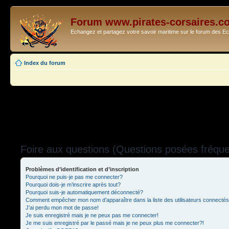
Forum www.pirates-corsaires.c
Echangez et partagez votre savoir maritime sur le forum des 
Index du forum
Foire aux questions (Questions posées fréq
Problèmes d’identification et d’inscription
Pourquoi ne puis-je pas me connecter?
Pourquoi dois-je m’inscrire après tout?
Pourquoi suis-je automatiquement déconnecté?
Comment empêcher mon nom d’apparaître dans la liste des utilisateurs connecté
J’ai perdu mon mot de passe!
Je suis enregistré mais je ne peux pas me connecter!
Je me suis enregistré par le passé mais je ne peux plus me connecter?!