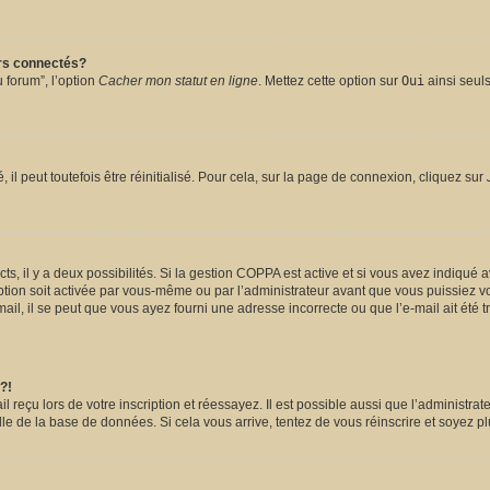
urs connectés?
 forum”, l’option
Cacher mon statut en ligne
. Mettez cette option sur
Oui
ainsi seuls
l peut toutefois être réinitialisé. Pour cela, sur la page de connexion, cliquez sur
ects, il y a deux possibilités. Si la gestion COPPA est active et si vous avez indiqué 
ption soit activée par vous-même ou par l’administrateur avant que vous puissiez vou
il, il se peut que vous ayez fourni une adresse incorrecte ou que l’e-mail ait été tra
?!
reçu lors de votre inscription et réessayez. Il est possible aussi que l’administrate
lle de la base de données. Si cela vous arrive, tentez de vous réinscrire et soyez pl