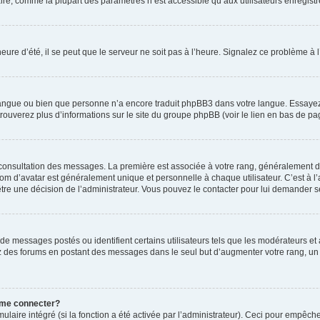
ire, comme la plupart des paramètres n’est accessible qu’aux utilisateurs enregistrés
eure d’été, il se peut que le serveur ne soit pas à l’heure. Signalez ce problème à l
e langue ou bien que personne n’a encore traduit phpBB3 dans votre langue. Essayez 
trouverez plus d’informations sur le site du groupe phpBB (voir le lien en bas de pa
e consultation des messages. La première est associée à votre rang, généralement 
 d’avatar est généralement unique et personnelle à chaque utilisateur. C’est à l’ad
t-être une décision de l’administrateur. Vous pouvez le contacter pour lui demander s
de messages postés ou identifient certains utilisateurs tels que les modérateurs e
busez des forums en postant des messages dans le seul but d’augmenter votre rang, 
 me connecter?
ulaire intégré (si la fonction a été activée par l’administrateur). Ceci pour empêche