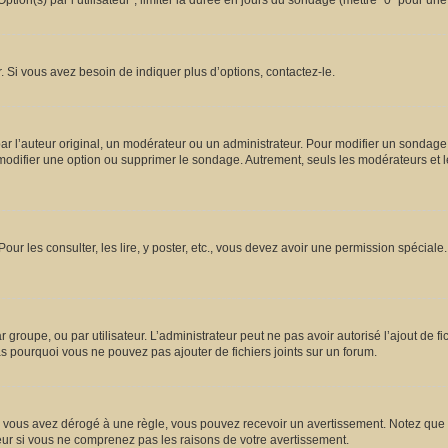
ion(s) par l’utilisateur”, limiter la durée en jours du sondage (mettre “0” pour une d
 Si vous avez besoin de indiquer plus d’options, contactez-le.
l’auteur original, un modérateur ou un administrateur. Pour modifier un sondage,
 modifier une option ou supprimer le sondage. Autrement, seuls les modérateurs et l
Pour les consulter, les lire, y poster, etc., vous devez avoir une permission spécia
ar groupe, ou par utilisateur. L’administrateur peut ne pas avoir autorisé l’ajout de 
s pourquoi vous ne pouvez pas ajouter de fichiers joints sur un forum.
vous avez dérogé à une règle, vous pouvez recevoir un avertissement. Notez que c’
eur si vous ne comprenez pas les raisons de votre avertissement.