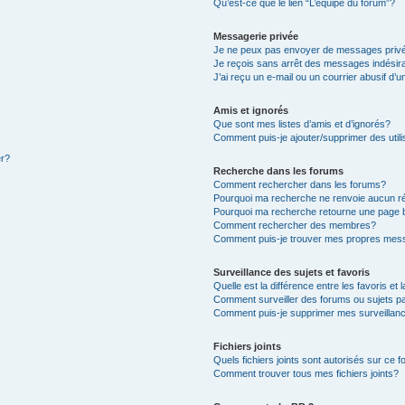
Qu’est-ce que le lien “L’équipe du forum”?
Messagerie privée
Je ne peux pas envoyer de messages priv
Je reçois sans arrêt des messages indésir
J’ai reçu un e-mail ou un courrier abusif d’u
Amis et ignorés
Que sont mes listes d’amis et d’ignorés?
Comment puis-je ajouter/supprimer des utili
er?
Recherche dans les forums
Comment rechercher dans les forums?
Pourquoi ma recherche ne renvoie aucun ré
Pourquoi ma recherche retourne une page 
Comment rechercher des membres?
Comment puis-je trouver mes propres mess
Surveillance des sujets et favoris
Quelle est la différence entre les favoris et 
Comment surveiller des forums ou sujets pa
Comment puis-je supprimer mes surveillanc
Fichiers joints
Quels fichiers joints sont autorisés sur ce 
Comment trouver tous mes fichiers joints?