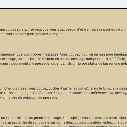
 ou des sujets. Il se peut que vous ayez besoin d’être enregistré pour écrire un 
ets, Vous
pouvez
participer aux votes, etc.
 supprimer que vos propres messages. Vous pouvez modifier un message (quelquefoi
sage, un petit texte s’affichera en bas du message indiquant qu’il a été édité, le 
nistrateur modifie le message, cependant ils ont la possibilité de laisser une note
eur. Une fois créée, vous pouvez cocher
Attacher sa signature
sur le formulaire de r
 l’utilisateur (onglet
Préférences du forum --> Modifier les préférences de messa
 formulaire de rédaction de message.
et ou la modification du premier message d’un sujet (si vous en avez les permissions)
 Saisissez le titre du sondage et au moins deux options possibles, entrez une opt