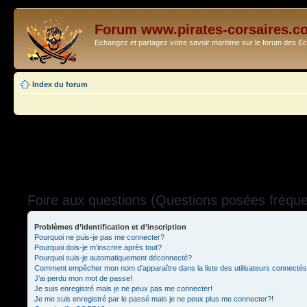
Forum www.pirates-corsaires.c
Echangez et partagez votre savoir maritime sur le forum des 
Index du forum
Foire aux questions (Questions posées fréq
Problèmes d’identification et d’inscription
Pourquoi ne puis-je pas me connecter?
Pourquoi dois-je m’inscrire après tout?
Pourquoi suis-je automatiquement déconnecté?
Comment empêcher mon nom d’apparaître dans la liste des utilisateurs connecté
J’ai perdu mon mot de passe!
Je suis enregistré mais je ne peux pas me connecter!
Je me suis enregistré par le passé mais je ne peux plus me connecter?!