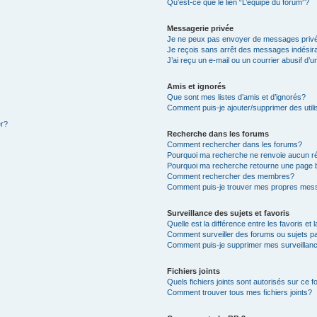
Qu’est-ce que le lien “L’équipe du forum”?
Messagerie privée
Je ne peux pas envoyer de messages priv
Je reçois sans arrêt des messages indésir
J’ai reçu un e-mail ou un courrier abusif d’u
Amis et ignorés
Que sont mes listes d’amis et d’ignorés?
Comment puis-je ajouter/supprimer des utili
er?
Recherche dans les forums
Comment rechercher dans les forums?
Pourquoi ma recherche ne renvoie aucun ré
Pourquoi ma recherche retourne une page 
Comment rechercher des membres?
Comment puis-je trouver mes propres mess
Surveillance des sujets et favoris
Quelle est la différence entre les favoris et 
Comment surveiller des forums ou sujets pa
Comment puis-je supprimer mes surveillanc
Fichiers joints
Quels fichiers joints sont autorisés sur ce 
Comment trouver tous mes fichiers joints?