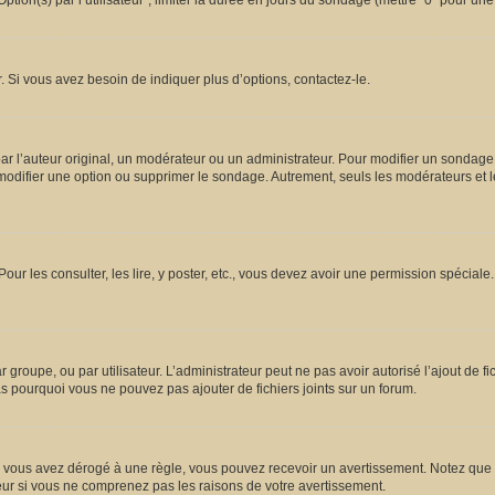
ion(s) par l’utilisateur”, limiter la durée en jours du sondage (mettre “0” pour une d
 Si vous avez besoin de indiquer plus d’options, contactez-le.
l’auteur original, un modérateur ou un administrateur. Pour modifier un sondage,
 modifier une option ou supprimer le sondage. Autrement, seuls les modérateurs et l
Pour les consulter, les lire, y poster, etc., vous devez avoir une permission spécia
ar groupe, ou par utilisateur. L’administrateur peut ne pas avoir autorisé l’ajout de 
s pourquoi vous ne pouvez pas ajouter de fichiers joints sur un forum.
vous avez dérogé à une règle, vous pouvez recevoir un avertissement. Notez que c’
eur si vous ne comprenez pas les raisons de votre avertissement.