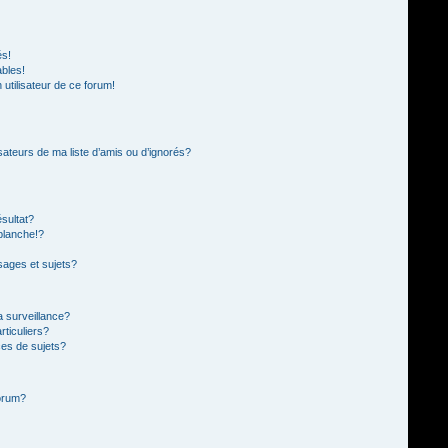
és!
ables!
n utilisateur de ce forum!
sateurs de ma liste d’amis ou d’ignorés?
sultat?
blanche!?
ages et sujets?
la surveillance?
rticuliers?
es de sujets?
forum?