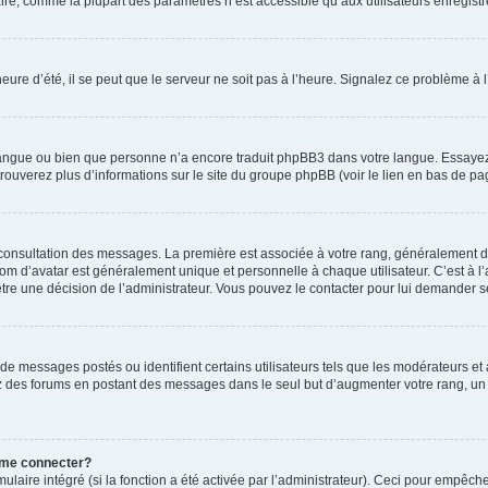
ire, comme la plupart des paramètres n’est accessible qu’aux utilisateurs enregistrés
eure d’été, il se peut que le serveur ne soit pas à l’heure. Signalez ce problème à l
e langue ou bien que personne n’a encore traduit phpBB3 dans votre langue. Essayez 
trouverez plus d’informations sur le site du groupe phpBB (voir le lien en bas de pa
e consultation des messages. La première est associée à votre rang, généralement 
 d’avatar est généralement unique et personnelle à chaque utilisateur. C’est à l’ad
t-être une décision de l’administrateur. Vous pouvez le contacter pour lui demander s
de messages postés ou identifient certains utilisateurs tels que les modérateurs e
busez des forums en postant des messages dans le seul but d’augmenter votre rang, 
 me connecter?
ulaire intégré (si la fonction a été activée par l’administrateur). Ceci pour empêche