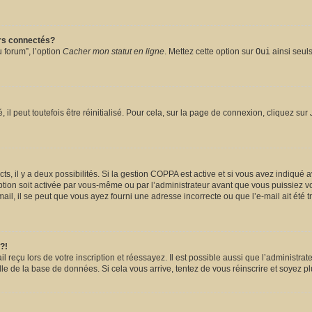
urs connectés?
 forum”, l’option
Cacher mon statut en ligne
. Mettez cette option sur
Oui
ainsi seuls
l peut toutefois être réinitialisé. Pour cela, sur la page de connexion, cliquez sur
ects, il y a deux possibilités. Si la gestion COPPA est active et si vous avez indiqué 
ption soit activée par vous-même ou par l’administrateur avant que vous puissiez vou
il, il se peut que vous ayez fourni une adresse incorrecte ou que l’e-mail ait été tra
?!
reçu lors de votre inscription et réessayez. Il est possible aussi que l’administrate
lle de la base de données. Si cela vous arrive, tentez de vous réinscrire et soyez pl