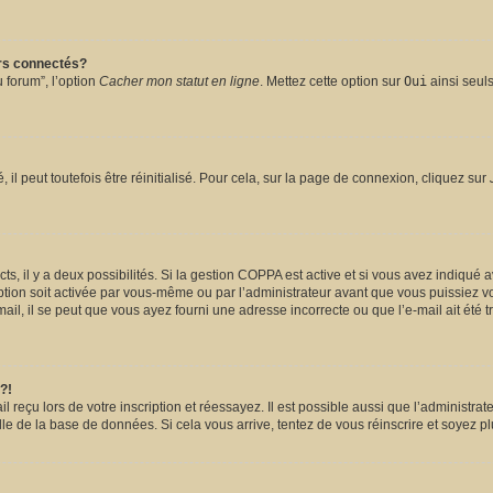
urs connectés?
 forum”, l’option
Cacher mon statut en ligne
. Mettez cette option sur
Oui
ainsi seuls
l peut toutefois être réinitialisé. Pour cela, sur la page de connexion, cliquez sur
ects, il y a deux possibilités. Si la gestion COPPA est active et si vous avez indiqué 
ption soit activée par vous-même ou par l’administrateur avant que vous puissiez vou
il, il se peut que vous ayez fourni une adresse incorrecte ou que l’e-mail ait été tra
?!
reçu lors de votre inscription et réessayez. Il est possible aussi que l’administrate
lle de la base de données. Si cela vous arrive, tentez de vous réinscrire et soyez pl