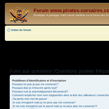
Forum www.pirates-corsaires.c
Echangez et partagez votre savoir maritime sur le forum des 
Index du forum
Foire aux questions (Questions posées fréq
Problèmes d’identification et d’inscription
Pourquoi ne puis-je pas me connecter?
Pourquoi dois-je m’inscrire après tout?
Pourquoi suis-je automatiquement déconnecté?
Comment empêcher mon nom d’apparaître dans la liste des utilisateurs connecté
J’ai perdu mon mot de passe!
Je suis enregistré mais je ne peux pas me connecter!
Je me suis enregistré par le passé mais je ne peux plus me connecter?!