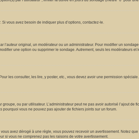
ion(s) par l’utilisateur”, limiter la durée en jours du sondage (mettre “0” pour une d
 Si vous avez besoin de indiquer plus d’options, contactez-le.
l’auteur original, un modérateur ou un administrateur. Pour modifier un sondage,
 modifier une option ou supprimer le sondage. Autrement, seuls les modérateurs et l
Pour les consulter, les lire, y poster, etc., vous devez avoir une permission spécia
ar groupe, ou par utilisateur. L’administrateur peut ne pas avoir autorisé l’ajout de 
s pourquoi vous ne pouvez pas ajouter de fichiers joints sur un forum.
vous avez dérogé à une règle, vous pouvez recevoir un avertissement. Notez que c’
eur si vous ne comprenez pas les raisons de votre avertissement.