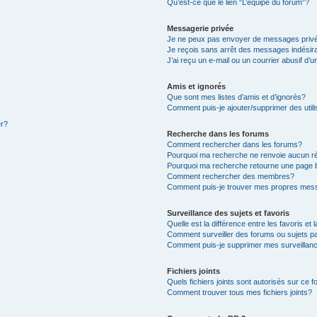
Qu’est-ce que le lien “L’équipe du forum”?
Messagerie privée
Je ne peux pas envoyer de messages priv
Je reçois sans arrêt des messages indésir
J’ai reçu un e-mail ou un courrier abusif d’u
Amis et ignorés
Que sont mes listes d’amis et d’ignorés?
Comment puis-je ajouter/supprimer des utili
er?
Recherche dans les forums
Comment rechercher dans les forums?
Pourquoi ma recherche ne renvoie aucun ré
Pourquoi ma recherche retourne une page 
Comment rechercher des membres?
Comment puis-je trouver mes propres mess
Surveillance des sujets et favoris
Quelle est la différence entre les favoris et 
Comment surveiller des forums ou sujets pa
Comment puis-je supprimer mes surveillanc
Fichiers joints
Quels fichiers joints sont autorisés sur ce 
Comment trouver tous mes fichiers joints?