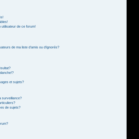
és!
ables!
n utilisateur de ce forum!
sateurs de ma liste d’amis ou d’ignorés?
sultat?
blanche!?
ages et sujets?
la surveillance?
rticuliers?
es de sujets?
forum?