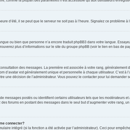
ire, comme la plupart des paramètres n’est accessible qu’aux utilisateurs enregistrés
eure d’été, il se peut que le serveur ne soit pas à l’heure. Signalez ce problème à l
e langue ou bien que personne n’a encore traduit phpBB3 dans votre langue. Essayez 
trouverez plus d’informations sur le site du groupe phpBB (voir le lien en bas de pa
e consultation des messages. La première est associée à votre rang, généralement 
 d’avatar est généralement unique et personnelle à chaque utilisateur. C’est à l’ad
t-être une décision de l’administrateur. Vous pouvez le contacter pour lui demander s
de messages postés ou identifient certains utilisateurs tels que les modérateurs e
busez des forums en postant des messages dans le seul but d’augmenter votre rang, 
 me connecter?
ulaire intégré (si la fonction a été activée par l’administrateur). Ceci pour empêche