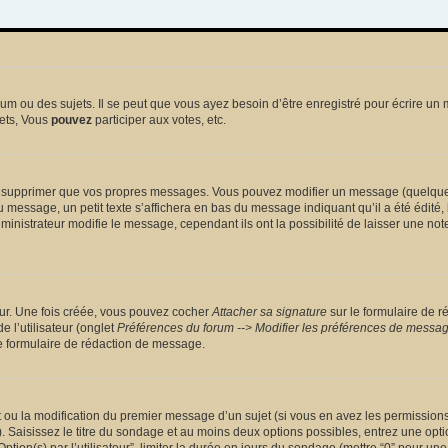
 ou des sujets. Il se peut que vous ayez besoin d’être enregistré pour écrire un 
ets, Vous
pouvez
participer aux votes, etc.
 supprimer que vos propres messages. Vous pouvez modifier un message (quelquefoi
sage, un petit texte s’affichera en bas du message indiquant qu’il a été édité, le 
nistrateur modifie le message, cependant ils ont la possibilité de laisser une note
eur. Une fois créée, vous pouvez cocher
Attacher sa signature
sur le formulaire de r
 l’utilisateur (onglet
Préférences du forum --> Modifier les préférences de messa
 formulaire de rédaction de message.
et ou la modification du premier message d’un sujet (si vous en avez les permissions)
 Saisissez le titre du sondage et au moins deux options possibles, entrez une opt