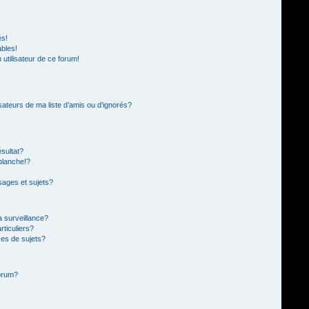
és!
ables!
n utilisateur de ce forum!
sateurs de ma liste d’amis ou d’ignorés?
sultat?
blanche!?
ages et sujets?
la surveillance?
rticuliers?
es de sujets?
forum?