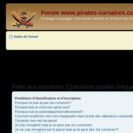
Forum www.pirates-corsaires.c
Echangez et partagez votre savoir maritime sur le forum des 
Index du forum
Foire aux questions (Questions posées fréq
Problèmes d’identification et d’inscription
Pourquoi ne puis-je pas me connecter?
Pourquoi dois-je m’inscrire après tout?
Pourquoi suis-je automatiquement déconnecté?
Comment empêcher mon nom d’apparaître dans la liste des utilisateurs connecté
J’ai perdu mon mot de passe!
Je suis enregistré mais je ne peux pas me connecter!
Je me suis enregistré par le passé mais je ne peux plus me connecter?!