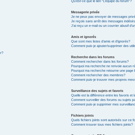
Qu’est-ce que le lien “L’équipe du forum”?
Messagerie privée
Je ne peux pas envoyer de messages priv
Je reçois sans arrêt des messages indésir
J’ai reçu un e-mail ou un courrier abusif d’u
Amis et ignorés
Que sont mes listes d’amis et d’ignorés?
Comment puis-je ajouter/supprimer des utili
er?
Recherche dans les forums
Comment rechercher dans les forums?
Pourquoi ma recherche ne renvoie aucun ré
Pourquoi ma recherche retourne une page 
Comment rechercher des membres?
Comment puis-je trouver mes propres mess
Surveillance des sujets et favoris
Quelle est la différence entre les favoris et 
Comment surveiller des forums ou sujets pa
Comment puis-je supprimer mes surveillanc
Fichiers joints
Quels fichiers joints sont autorisés sur ce 
Comment trouver tous mes fichiers joints?