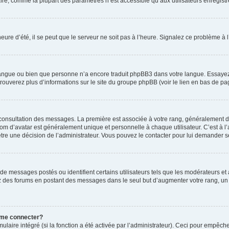
ire, comme la plupart des paramètres n’est accessible qu’aux utilisateurs enregistrés
eure d’été, il se peut que le serveur ne soit pas à l’heure. Signalez ce problème à l
e langue ou bien que personne n’a encore traduit phpBB3 dans votre langue. Essayez 
trouverez plus d’informations sur le site du groupe phpBB (voir le lien en bas de pa
e consultation des messages. La première est associée à votre rang, généralement 
 d’avatar est généralement unique et personnelle à chaque utilisateur. C’est à l’ad
t-être une décision de l’administrateur. Vous pouvez le contacter pour lui demander s
de messages postés ou identifient certains utilisateurs tels que les modérateurs e
busez des forums en postant des messages dans le seul but d’augmenter votre rang, 
 me connecter?
ulaire intégré (si la fonction a été activée par l’administrateur). Ceci pour empêche