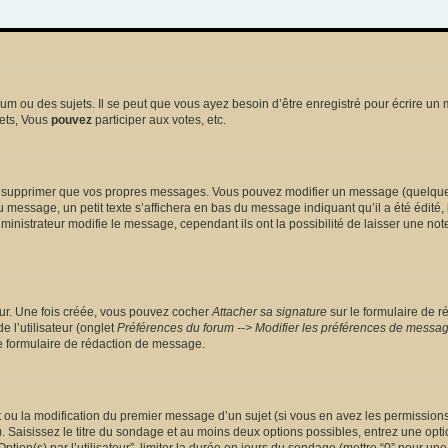
 ou des sujets. Il se peut que vous ayez besoin d’être enregistré pour écrire un 
ets, Vous
pouvez
participer aux votes, etc.
 supprimer que vos propres messages. Vous pouvez modifier un message (quelquefoi
sage, un petit texte s’affichera en bas du message indiquant qu’il a été édité, le 
nistrateur modifie le message, cependant ils ont la possibilité de laisser une note
eur. Une fois créée, vous pouvez cocher
Attacher sa signature
sur le formulaire de r
 l’utilisateur (onglet
Préférences du forum --> Modifier les préférences de messa
 formulaire de rédaction de message.
et ou la modification du premier message d’un sujet (si vous en avez les permissions)
 Saisissez le titre du sondage et au moins deux options possibles, entrez une opt