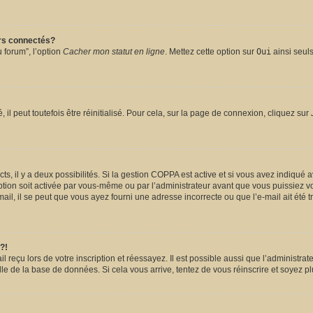
urs connectés?
 forum”, l’option
Cacher mon statut en ligne
. Mettez cette option sur
Oui
ainsi seuls
l peut toutefois être réinitialisé. Pour cela, sur la page de connexion, cliquez sur
ects, il y a deux possibilités. Si la gestion COPPA est active et si vous avez indiqué 
ption soit activée par vous-même ou par l’administrateur avant que vous puissiez vou
il, il se peut que vous ayez fourni une adresse incorrecte ou que l’e-mail ait été tra
?!
reçu lors de votre inscription et réessayez. Il est possible aussi que l’administrate
lle de la base de données. Si cela vous arrive, tentez de vous réinscrire et soyez pl