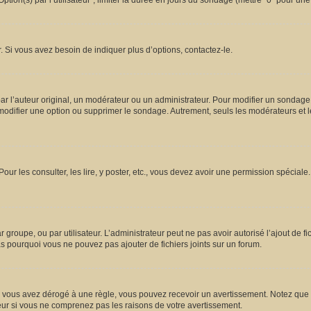
ion(s) par l’utilisateur”, limiter la durée en jours du sondage (mettre “0” pour une d
 Si vous avez besoin de indiquer plus d’options, contactez-le.
l’auteur original, un modérateur ou un administrateur. Pour modifier un sondage,
 modifier une option ou supprimer le sondage. Autrement, seuls les modérateurs et l
Pour les consulter, les lire, y poster, etc., vous devez avoir une permission spécia
ar groupe, ou par utilisateur. L’administrateur peut ne pas avoir autorisé l’ajout de 
s pourquoi vous ne pouvez pas ajouter de fichiers joints sur un forum.
vous avez dérogé à une règle, vous pouvez recevoir un avertissement. Notez que c’
eur si vous ne comprenez pas les raisons de votre avertissement.