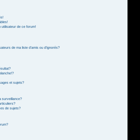
és!
ables!
n utilisateur de ce forum!
sateurs de ma liste d’amis ou d’ignorés?
sultat?
blanche!?
ages et sujets?
la surveillance?
rticuliers?
es de sujets?
forum?