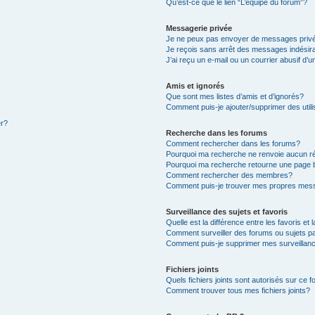
Qu’est-ce que le lien “L’équipe du forum”?
Messagerie privée
Je ne peux pas envoyer de messages priv
Je reçois sans arrêt des messages indésir
J’ai reçu un e-mail ou un courrier abusif d’u
Amis et ignorés
Que sont mes listes d’amis et d’ignorés?
Comment puis-je ajouter/supprimer des utili
er?
Recherche dans les forums
Comment rechercher dans les forums?
Pourquoi ma recherche ne renvoie aucun ré
Pourquoi ma recherche retourne une page 
Comment rechercher des membres?
Comment puis-je trouver mes propres mess
Surveillance des sujets et favoris
Quelle est la différence entre les favoris et 
Comment surveiller des forums ou sujets pa
Comment puis-je supprimer mes surveillanc
Fichiers joints
Quels fichiers joints sont autorisés sur ce 
Comment trouver tous mes fichiers joints?