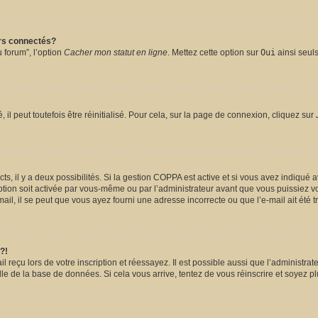
urs connectés?
 forum”, l’option
Cacher mon statut en ligne
. Mettez cette option sur
Oui
ainsi seuls
l peut toutefois être réinitialisé. Pour cela, sur la page de connexion, cliquez sur
ects, il y a deux possibilités. Si la gestion COPPA est active et si vous avez indiqué 
ption soit activée par vous-même ou par l’administrateur avant que vous puissiez vou
il, il se peut que vous ayez fourni une adresse incorrecte ou que l’e-mail ait été tra
?!
reçu lors de votre inscription et réessayez. Il est possible aussi que l’administrate
lle de la base de données. Si cela vous arrive, tentez de vous réinscrire et soyez pl