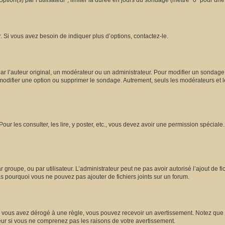
ion(s) par l’utilisateur”, limiter la durée en jours du sondage (mettre “0” pour une d
 Si vous avez besoin de indiquer plus d’options, contactez-le.
l’auteur original, un modérateur ou un administrateur. Pour modifier un sondage,
 modifier une option ou supprimer le sondage. Autrement, seuls les modérateurs et l
Pour les consulter, les lire, y poster, etc., vous devez avoir une permission spécia
ar groupe, ou par utilisateur. L’administrateur peut ne pas avoir autorisé l’ajout de 
s pourquoi vous ne pouvez pas ajouter de fichiers joints sur un forum.
vous avez dérogé à une règle, vous pouvez recevoir un avertissement. Notez que c’
eur si vous ne comprenez pas les raisons de votre avertissement.