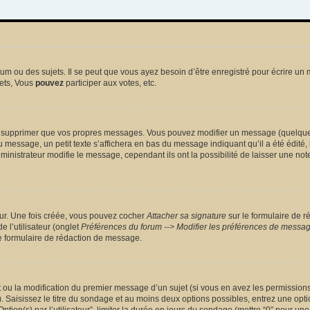
 ou des sujets. Il se peut que vous ayez besoin d’être enregistré pour écrire un 
ets, Vous
pouvez
participer aux votes, etc.
 supprimer que vos propres messages. Vous pouvez modifier un message (quelquefoi
sage, un petit texte s’affichera en bas du message indiquant qu’il a été édité, le 
nistrateur modifie le message, cependant ils ont la possibilité de laisser une note
eur. Une fois créée, vous pouvez cocher
Attacher sa signature
sur le formulaire de r
 l’utilisateur (onglet
Préférences du forum --> Modifier les préférences de messa
 formulaire de rédaction de message.
et ou la modification du premier message d’un sujet (si vous en avez les permissions)
 Saisissez le titre du sondage et au moins deux options possibles, entrez une opt