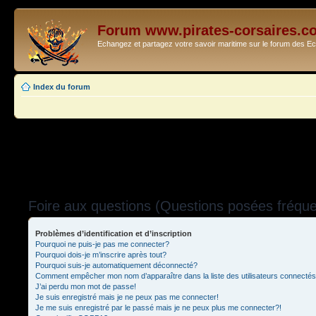
Forum www.pirates-corsaires.c
Echangez et partagez votre savoir maritime sur le forum des 
Index du forum
Foire aux questions (Questions posées fréq
Problèmes d’identification et d’inscription
Pourquoi ne puis-je pas me connecter?
Pourquoi dois-je m’inscrire après tout?
Pourquoi suis-je automatiquement déconnecté?
Comment empêcher mon nom d’apparaître dans la liste des utilisateurs connecté
J’ai perdu mon mot de passe!
Je suis enregistré mais je ne peux pas me connecter!
Je me suis enregistré par le passé mais je ne peux plus me connecter?!