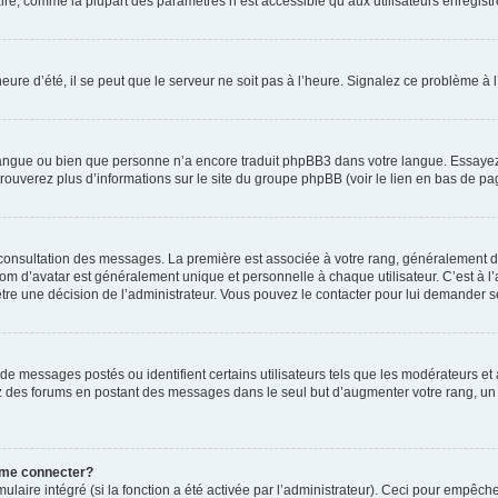
ire, comme la plupart des paramètres n’est accessible qu’aux utilisateurs enregistrés
eure d’été, il se peut que le serveur ne soit pas à l’heure. Signalez ce problème à l
e langue ou bien que personne n’a encore traduit phpBB3 dans votre langue. Essayez 
trouverez plus d’informations sur le site du groupe phpBB (voir le lien en bas de pa
e consultation des messages. La première est associée à votre rang, généralement 
 d’avatar est généralement unique et personnelle à chaque utilisateur. C’est à l’ad
t-être une décision de l’administrateur. Vous pouvez le contacter pour lui demander s
de messages postés ou identifient certains utilisateurs tels que les modérateurs e
busez des forums en postant des messages dans le seul but d’augmenter votre rang, 
 me connecter?
ulaire intégré (si la fonction a été activée par l’administrateur). Ceci pour empêche