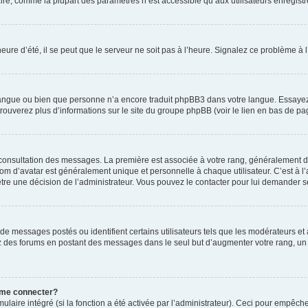
ire, comme la plupart des paramètres n’est accessible qu’aux utilisateurs enregistrés
eure d’été, il se peut que le serveur ne soit pas à l’heure. Signalez ce problème à l
e langue ou bien que personne n’a encore traduit phpBB3 dans votre langue. Essayez 
trouverez plus d’informations sur le site du groupe phpBB (voir le lien en bas de pa
e consultation des messages. La première est associée à votre rang, généralement 
 d’avatar est généralement unique et personnelle à chaque utilisateur. C’est à l’ad
t-être une décision de l’administrateur. Vous pouvez le contacter pour lui demander s
de messages postés ou identifient certains utilisateurs tels que les modérateurs e
busez des forums en postant des messages dans le seul but d’augmenter votre rang, 
 me connecter?
ulaire intégré (si la fonction a été activée par l’administrateur). Ceci pour empêche