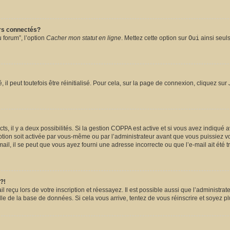
urs connectés?
 forum”, l’option
Cacher mon statut en ligne
. Mettez cette option sur
Oui
ainsi seuls
l peut toutefois être réinitialisé. Pour cela, sur la page de connexion, cliquez sur
ects, il y a deux possibilités. Si la gestion COPPA est active et si vous avez indiqué 
ption soit activée par vous-même ou par l’administrateur avant que vous puissiez vou
il, il se peut que vous ayez fourni une adresse incorrecte ou que l’e-mail ait été tra
?!
reçu lors de votre inscription et réessayez. Il est possible aussi que l’administrate
lle de la base de données. Si cela vous arrive, tentez de vous réinscrire et soyez pl