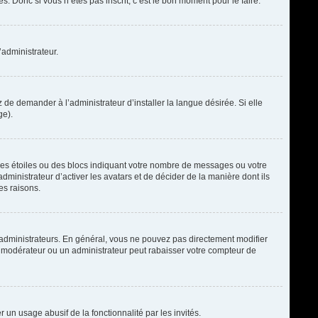
. Donc si vous n’êtes pas inscrit, c’est le bon moment pour le faire.
’administrateur.
de demander à l’administrateur d’installer la langue désirée. Si elle
ge).
des étoiles ou des blocs indiquant votre nombre de messages ou votre
ministrateur d’activer les avatars et de décider de la manière dont ils
es raisons.
t administrateurs. En général, vous ne pouvez pas directement modifier
un modérateur ou un administrateur peut rabaisser votre compteur de
r un usage abusif de la fonctionnalité par les invités.