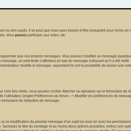
 ou des sujets. Il se peut que vous ayez besoin d’être enregistré pour écrire un 
ets, Vous
pouvez
participer aux votes, etc.
 supprimer que vos propres messages. Vous pouvez modifier un message (quelquefoi
sage, un petit texte s’affichera en bas du message indiquant qu’il a été édité, le 
nistrateur modifie le message, cependant ils ont la possibilité de laisser une note
eur. Une fois créée, vous pouvez cocher
Attacher sa signature
sur le formulaire de r
 l’utilisateur (onglet
Préférences du forum --> Modifier les préférences de messa
 formulaire de rédaction de message.
et ou la modification du premier message d’un sujet (si vous en avez les permissions)
 Saisissez le titre du sondage et au moins deux options possibles, entrez une opt