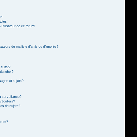
és!
ables!
n utilisateur de ce forum!
sateurs de ma liste d’amis ou d’ignorés?
sultat?
blanche!?
ages et sujets?
la surveillance?
rticuliers?
es de sujets?
forum?