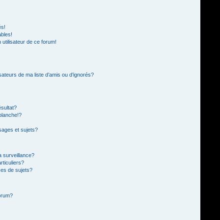
és!
ables!
n utilisateur de ce forum!
sateurs de ma liste d’amis ou d’ignorés?
sultat?
blanche!?
ages et sujets?
la surveillance?
rticuliers?
es de sujets?
forum?