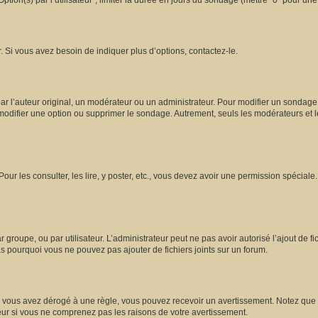
ion(s) par l’utilisateur”, limiter la durée en jours du sondage (mettre “0” pour une d
 Si vous avez besoin de indiquer plus d’options, contactez-le.
l’auteur original, un modérateur ou un administrateur. Pour modifier un sondage,
 modifier une option ou supprimer le sondage. Autrement, seuls les modérateurs et l
Pour les consulter, les lire, y poster, etc., vous devez avoir une permission spécia
ar groupe, ou par utilisateur. L’administrateur peut ne pas avoir autorisé l’ajout de 
s pourquoi vous ne pouvez pas ajouter de fichiers joints sur un forum.
vous avez dérogé à une règle, vous pouvez recevoir un avertissement. Notez que c’
eur si vous ne comprenez pas les raisons de votre avertissement.