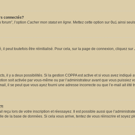
urs connectés?
 forum”, l’option
Cacher mon statut en ligne
. Mettez cette option sur
Oui
ainsi seuls
l peut toutefois être réinitialisé. Pour cela, sur la page de connexion, cliquez sur
ects, il y a deux possibilités. Si la gestion COPPA est active et si vous avez indiqué 
ption soit activée par vous-même ou par l’administrateur avant que vous puissiez vou
il, il se peut que vous ayez fourni une adresse incorrecte ou que l’e-mail ait été tra
?!
reçu lors de votre inscription et réessayez. Il est possible aussi que l’administrate
lle de la base de données. Si cela vous arrive, tentez de vous réinscrire et soyez pl