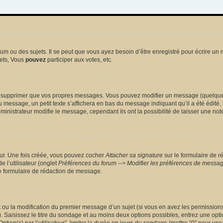
 ou des sujets. Il se peut que vous ayez besoin d’être enregistré pour écrire un 
ets, Vous
pouvez
participer aux votes, etc.
 supprimer que vos propres messages. Vous pouvez modifier un message (quelquefoi
sage, un petit texte s’affichera en bas du message indiquant qu’il a été édité, le 
nistrateur modifie le message, cependant ils ont la possibilité de laisser une note
eur. Une fois créée, vous pouvez cocher
Attacher sa signature
sur le formulaire de r
 l’utilisateur (onglet
Préférences du forum --> Modifier les préférences de messa
 formulaire de rédaction de message.
et ou la modification du premier message d’un sujet (si vous en avez les permissions)
 Saisissez le titre du sondage et au moins deux options possibles, entrez une opt