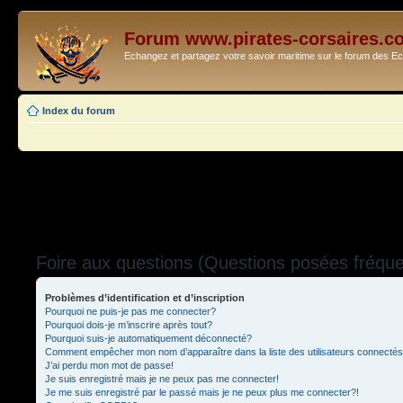
Forum www.pirates-corsaires.c
Echangez et partagez votre savoir maritime sur le forum des 
Index du forum
Foire aux questions (Questions posées fréq
Problèmes d’identification et d’inscription
Pourquoi ne puis-je pas me connecter?
Pourquoi dois-je m’inscrire après tout?
Pourquoi suis-je automatiquement déconnecté?
Comment empêcher mon nom d’apparaître dans la liste des utilisateurs connecté
J’ai perdu mon mot de passe!
Je suis enregistré mais je ne peux pas me connecter!
Je me suis enregistré par le passé mais je ne peux plus me connecter?!