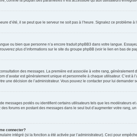
ire, comme la plupart des paramètres n’est accessible qu’aux utilisateurs enregistrés
eure d’été, il se peut que le serveur ne soit pas à l’heure. Signalez ce problème à l
e langue ou bien que personne n’a encore traduit phpBB3 dans votre langue. Essayez 
trouverez plus d’informations sur le site du groupe phpBB (voir le lien en bas de pa
e consultation des messages. La première est associée à votre rang, généralement 
 d’avatar est généralement unique et personnelle à chaque utilisateur. C’est à l’ad
t-être une décision de l’administrateur. Vous pouvez le contacter pour lui demander s
de messages postés ou identifient certains utilisateurs tels que les modérateurs e
busez des forums en postant des messages dans le seul but d’augmenter votre rang, 
 me connecter?
ulaire intégré (si la fonction a été activée par l’administrateur). Ceci pour empêche