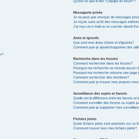
Qu’est-ce que le lien “L’équipe du forum”?
Messagerie privée
Je ne peux pas envoyer de messages priv
Je reçois sans arrêt des messages indésir
J’ai reçu un e-mail ou un courrier abusif d’u
Amis et ignorés
Que sont mes listes d’amis et d’ignorés?
Comment puis-je ajouter/supprimer des utili
er?
Recherche dans les forums
Comment rechercher dans les forums?
Pourquoi ma recherche ne renvoie aucun ré
Pourquoi ma recherche retourne une page 
Comment rechercher des membres?
Comment puis-je trouver mes propres mess
Surveillance des sujets et favoris
Quelle est la différence entre les favoris et 
Comment surveiller des forums ou sujets pa
Comment puis-je supprimer mes surveillanc
Fichiers joints
Quels fichiers joints sont autorisés sur ce 
Comment trouver tous mes fichiers joints?