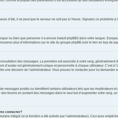
ire, comme la plupart des paramètres n’est accessible qu’aux utilisateurs enregistrés
eure d’été, il se peut que le serveur ne soit pas à l’heure. Signalez ce problème à l
e langue ou bien que personne n’a encore traduit phpBB3 dans votre langue. Essayez 
trouverez plus d’informations sur le site du groupe phpBB (voir le lien en bas de pa
e consultation des messages. La première est associée à votre rang, généralement 
 d’avatar est généralement unique et personnelle à chaque utilisateur. C’est à l’ad
t-être une décision de l’administrateur. Vous pouvez le contacter pour lui demander s
de messages postés ou identifient certains utilisateurs tels que les modérateurs e
busez des forums en postant des messages dans le seul but d’augmenter votre rang, 
 me connecter?
ulaire intégré (si la fonction a été activée par l’administrateur). Ceci pour empêche