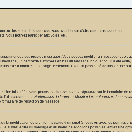
 ou des sujets. Il se peut que vous ayez besoin d’être enregistré pour écrire un 
ets, Vous
pouvez
participer aux votes, etc.
 supprimer que vos propres messages. Vous pouvez modifier un message (quelquefoi
sage, un petit texte s’affichera en bas du message indiquant qu’il a été édité, le 
nistrateur modifie le message, cependant ils ont la possibilité de laisser une note
eur. Une fois créée, vous pouvez cocher
Attacher sa signature
sur le formulaire de r
 l’utilisateur (onglet
Préférences du forum --> Modifier les préférences de messa
 formulaire de rédaction de message.
et ou la modification du premier message d’un sujet (si vous en avez les permissions)
 Saisissez le titre du sondage et au moins deux options possibles, entrez une opt