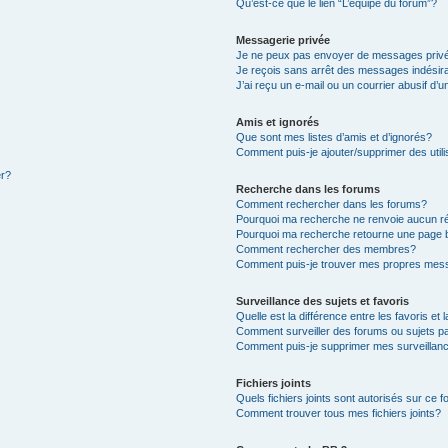
Qu’est-ce que le lien “L’équipe du forum”?
Messagerie privée
Je ne peux pas envoyer de messages priv
Je reçois sans arrêt des messages indésir
J’ai reçu un e-mail ou un courrier abusif d’u
Amis et ignorés
Que sont mes listes d’amis et d’ignorés?
Comment puis-je ajouter/supprimer des utili
er?
Recherche dans les forums
Comment rechercher dans les forums?
Pourquoi ma recherche ne renvoie aucun ré
Pourquoi ma recherche retourne une page 
Comment rechercher des membres?
Comment puis-je trouver mes propres mess
Surveillance des sujets et favoris
Quelle est la différence entre les favoris et 
Comment surveiller des forums ou sujets pa
Comment puis-je supprimer mes surveillanc
Fichiers joints
Quels fichiers joints sont autorisés sur ce 
Comment trouver tous mes fichiers joints?