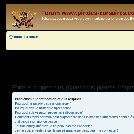
Forum www.pirates-corsaires.c
Echangez et partagez votre savoir maritime sur le forum des 
Index du forum
Foire aux questions (Questions posées fréq
Problèmes d’identification et d’inscription
Pourquoi ne puis-je pas me connecter?
Pourquoi dois-je m’inscrire après tout?
Pourquoi suis-je automatiquement déconnecté?
Comment empêcher mon nom d’apparaître dans la liste des utilisateurs connecté
J’ai perdu mon mot de passe!
Je suis enregistré mais je ne peux pas me connecter!
Je me suis enregistré par le passé mais je ne peux plus me connecter?!