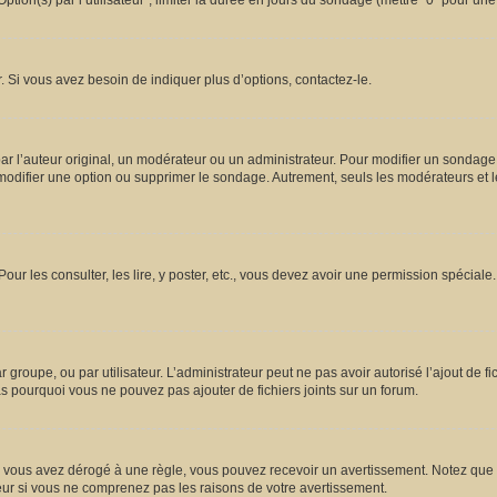
ion(s) par l’utilisateur”, limiter la durée en jours du sondage (mettre “0” pour une d
 Si vous avez besoin de indiquer plus d’options, contactez-le.
l’auteur original, un modérateur ou un administrateur. Pour modifier un sondage,
 modifier une option ou supprimer le sondage. Autrement, seuls les modérateurs et l
Pour les consulter, les lire, y poster, etc., vous devez avoir une permission spécia
ar groupe, ou par utilisateur. L’administrateur peut ne pas avoir autorisé l’ajout de 
s pourquoi vous ne pouvez pas ajouter de fichiers joints sur un forum.
vous avez dérogé à une règle, vous pouvez recevoir un avertissement. Notez que c’
eur si vous ne comprenez pas les raisons de votre avertissement.