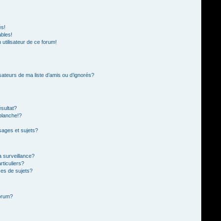
és!
ables!
n utilisateur de ce forum!
sateurs de ma liste d’amis ou d’ignorés?
sultat?
blanche!?
ages et sujets?
la surveillance?
rticuliers?
es de sujets?
forum?