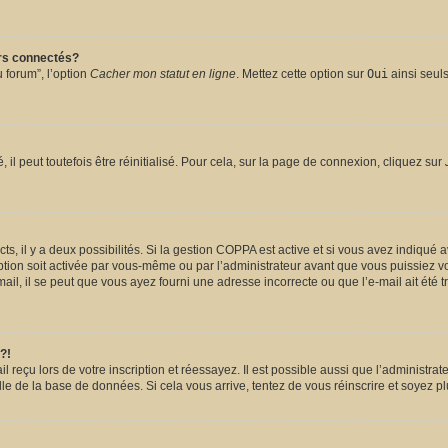
urs connectés?
 forum”, l’option
Cacher mon statut en ligne
. Mettez cette option sur
Oui
ainsi seuls
l peut toutefois être réinitialisé. Pour cela, sur la page de connexion, cliquez sur
ects, il y a deux possibilités. Si la gestion COPPA est active et si vous avez indiqué 
ption soit activée par vous-même ou par l’administrateur avant que vous puissiez vou
il, il se peut que vous ayez fourni une adresse incorrecte ou que l’e-mail ait été tra
?!
reçu lors de votre inscription et réessayez. Il est possible aussi que l’administrate
lle de la base de données. Si cela vous arrive, tentez de vous réinscrire et soyez pl