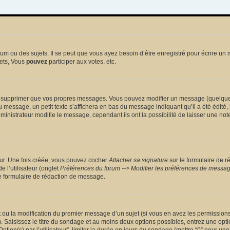
 ou des sujets. Il se peut que vous ayez besoin d’être enregistré pour écrire un 
ets, Vous
pouvez
participer aux votes, etc.
 supprimer que vos propres messages. Vous pouvez modifier un message (quelquefoi
sage, un petit texte s’affichera en bas du message indiquant qu’il a été édité, le 
nistrateur modifie le message, cependant ils ont la possibilité de laisser une note
eur. Une fois créée, vous pouvez cocher
Attacher sa signature
sur le formulaire de r
 l’utilisateur (onglet
Préférences du forum --> Modifier les préférences de messa
 formulaire de rédaction de message.
et ou la modification du premier message d’un sujet (si vous en avez les permissions)
 Saisissez le titre du sondage et au moins deux options possibles, entrez une opt