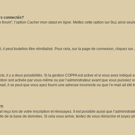
urs connectés?
 forum”, l’option
Cacher mon statut en ligne
. Mettez cette option sur
Oui
ainsi seuls
l peut toutefois être réinitialisé. Pour cela, sur la page de connexion, cliquez sur
ects, il y a deux possibilités. Si la gestion COPPA est active et si vous avez indiqué 
ption soit activée par vous-même ou par l’administrateur avant que vous puissiez vou
il, il se peut que vous ayez fourni une adresse incorrecte ou que l’e-mail ait été tra
?!
reçu lors de votre inscription et réessayez. Il est possible aussi que l’administrate
lle de la base de données. Si cela vous arrive, tentez de vous réinscrire et soyez pl