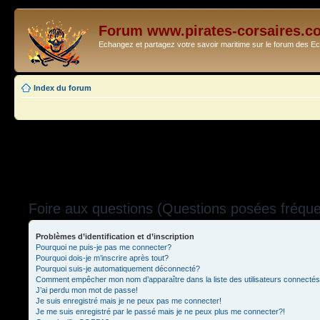
Forum www.pirates-corsaires.c
Echangez et partagez votre savoir maritime sur le forum des 
Index du forum
Foire aux questions (Questions posées fréq
Problèmes d’identification et d’inscription
Pourquoi ne puis-je pas me connecter?
Pourquoi dois-je m’inscrire après tout?
Pourquoi suis-je automatiquement déconnecté?
Comment empêcher mon nom d’apparaître dans la liste des utilisateurs connecté
J’ai perdu mon mot de passe!
Je suis enregistré mais je ne peux pas me connecter!
Je me suis enregistré par le passé mais je ne peux plus me connecter?!