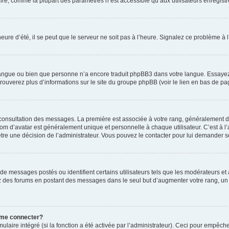
ire, comme la plupart des paramètres n’est accessible qu’aux utilisateurs enregistrés
eure d’été, il se peut que le serveur ne soit pas à l’heure. Signalez ce problème à l
e langue ou bien que personne n’a encore traduit phpBB3 dans votre langue. Essayez 
trouverez plus d’informations sur le site du groupe phpBB (voir le lien en bas de pa
e consultation des messages. La première est associée à votre rang, généralement 
 d’avatar est généralement unique et personnelle à chaque utilisateur. C’est à l’ad
t-être une décision de l’administrateur. Vous pouvez le contacter pour lui demander s
de messages postés ou identifient certains utilisateurs tels que les modérateurs e
busez des forums en postant des messages dans le seul but d’augmenter votre rang, 
 me connecter?
ulaire intégré (si la fonction a été activée par l’administrateur). Ceci pour empêche