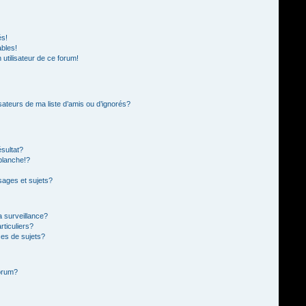
és!
ables!
n utilisateur de ce forum!
sateurs de ma liste d’amis ou d’ignorés?
sultat?
blanche!?
ages et sujets?
la surveillance?
rticuliers?
es de sujets?
forum?