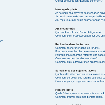
Qu’est-ce que le lien “L’équipe du forum”?
Messagerie privée
Je ne peux pas envoyer de messages priv
Je reçois sans arrêt des messages indésir
J’ai reçu un e-mail ou un courrier abusif d’u
Amis et ignorés
Que sont mes listes d’amis et d’ignorés?
Comment puis-je ajouter/supprimer des utili
er?
Recherche dans les forums
Comment rechercher dans les forums?
Pourquoi ma recherche ne renvoie aucun ré
Pourquoi ma recherche retourne une page 
Comment rechercher des membres?
Comment puis-je trouver mes propres mess
Surveillance des sujets et favoris
Quelle est la différence entre les favoris et 
Comment surveiller des forums ou sujets pa
Comment puis-je supprimer mes surveillanc
Fichiers joints
Quels fichiers joints sont autorisés sur ce 
Comment trouver tous mes fichiers joints?