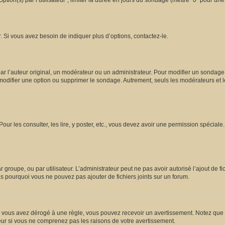
ion(s) par l’utilisateur”, limiter la durée en jours du sondage (mettre “0” pour une d
 Si vous avez besoin de indiquer plus d’options, contactez-le.
l’auteur original, un modérateur ou un administrateur. Pour modifier un sondage,
 modifier une option ou supprimer le sondage. Autrement, seuls les modérateurs et l
Pour les consulter, les lire, y poster, etc., vous devez avoir une permission spécia
ar groupe, ou par utilisateur. L’administrateur peut ne pas avoir autorisé l’ajout de 
s pourquoi vous ne pouvez pas ajouter de fichiers joints sur un forum.
vous avez dérogé à une règle, vous pouvez recevoir un avertissement. Notez que c’
eur si vous ne comprenez pas les raisons de votre avertissement.