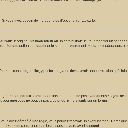
ion(s) par l’utilisateur”, limiter la durée en jours du sondage (mettre “0” pour une d
 Si vous avez besoin de indiquer plus d’options, contactez-le.
l’auteur original, un modérateur ou un administrateur. Pour modifier un sondage,
 modifier une option ou supprimer le sondage. Autrement, seuls les modérateurs et l
Pour les consulter, les lire, y poster, etc., vous devez avoir une permission spécia
ar groupe, ou par utilisateur. L’administrateur peut ne pas avoir autorisé l’ajout de 
s pourquoi vous ne pouvez pas ajouter de fichiers joints sur un forum.
vous avez dérogé à une règle, vous pouvez recevoir un avertissement. Notez que c’
eur si vous ne comprenez pas les raisons de votre avertissement.