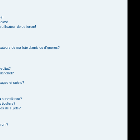
és!
ables!
n utilisateur de ce forum!
sateurs de ma liste d’amis ou d’ignorés?
sultat?
blanche!?
ages et sujets?
la surveillance?
rticuliers?
es de sujets?
forum?