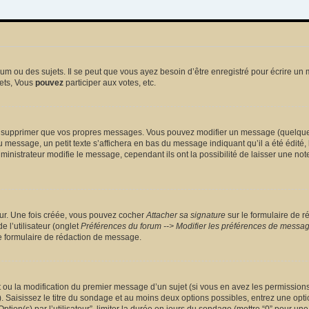
 ou des sujets. Il se peut que vous ayez besoin d’être enregistré pour écrire un 
ets, Vous
pouvez
participer aux votes, etc.
 supprimer que vos propres messages. Vous pouvez modifier un message (quelquefoi
sage, un petit texte s’affichera en bas du message indiquant qu’il a été édité, le 
nistrateur modifie le message, cependant ils ont la possibilité de laisser une note
eur. Une fois créée, vous pouvez cocher
Attacher sa signature
sur le formulaire de r
 l’utilisateur (onglet
Préférences du forum --> Modifier les préférences de messa
 formulaire de rédaction de message.
et ou la modification du premier message d’un sujet (si vous en avez les permissions)
 Saisissez le titre du sondage et au moins deux options possibles, entrez une opt