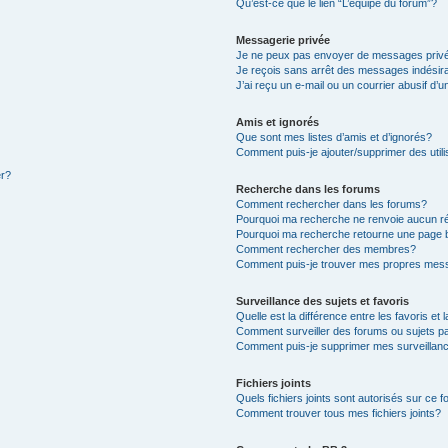
Qu’est-ce que le lien “L’équipe du forum”?
Messagerie privée
Je ne peux pas envoyer de messages priv
Je reçois sans arrêt des messages indésir
J’ai reçu un e-mail ou un courrier abusif d’u
Amis et ignorés
Que sont mes listes d’amis et d’ignorés?
Comment puis-je ajouter/supprimer des utili
er?
Recherche dans les forums
Comment rechercher dans les forums?
Pourquoi ma recherche ne renvoie aucun ré
Pourquoi ma recherche retourne une page 
Comment rechercher des membres?
Comment puis-je trouver mes propres mess
Surveillance des sujets et favoris
Quelle est la différence entre les favoris et 
Comment surveiller des forums ou sujets pa
Comment puis-je supprimer mes surveillanc
Fichiers joints
Quels fichiers joints sont autorisés sur ce 
Comment trouver tous mes fichiers joints?