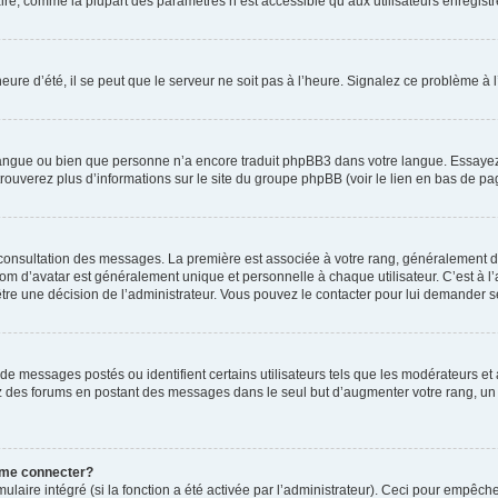
ire, comme la plupart des paramètres n’est accessible qu’aux utilisateurs enregistrés
eure d’été, il se peut que le serveur ne soit pas à l’heure. Signalez ce problème à l
e langue ou bien que personne n’a encore traduit phpBB3 dans votre langue. Essayez 
trouverez plus d’informations sur le site du groupe phpBB (voir le lien en bas de pa
e consultation des messages. La première est associée à votre rang, généralement 
 d’avatar est généralement unique et personnelle à chaque utilisateur. C’est à l’ad
t-être une décision de l’administrateur. Vous pouvez le contacter pour lui demander s
de messages postés ou identifient certains utilisateurs tels que les modérateurs e
busez des forums en postant des messages dans le seul but d’augmenter votre rang, 
 me connecter?
ulaire intégré (si la fonction a été activée par l’administrateur). Ceci pour empêche