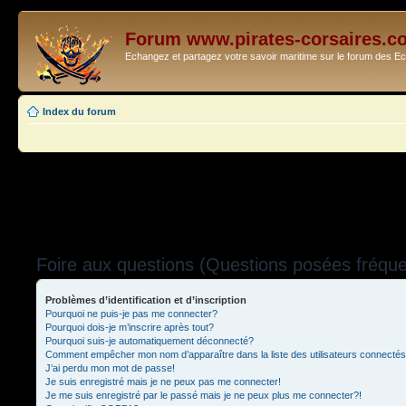
Forum www.pirates-corsaires.c
Echangez et partagez votre savoir maritime sur le forum des 
Index du forum
Foire aux questions (Questions posées fréq
Problèmes d’identification et d’inscription
Pourquoi ne puis-je pas me connecter?
Pourquoi dois-je m’inscrire après tout?
Pourquoi suis-je automatiquement déconnecté?
Comment empêcher mon nom d’apparaître dans la liste des utilisateurs connecté
J’ai perdu mon mot de passe!
Je suis enregistré mais je ne peux pas me connecter!
Je me suis enregistré par le passé mais je ne peux plus me connecter?!