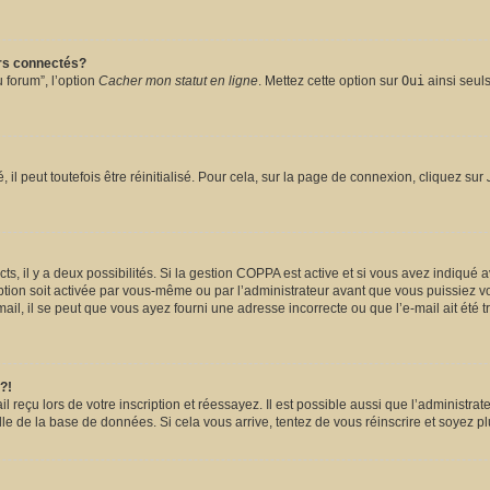
urs connectés?
 forum”, l’option
Cacher mon statut en ligne
. Mettez cette option sur
Oui
ainsi seuls
l peut toutefois être réinitialisé. Pour cela, sur la page de connexion, cliquez sur
ects, il y a deux possibilités. Si la gestion COPPA est active et si vous avez indiqué 
ption soit activée par vous-même ou par l’administrateur avant que vous puissiez vou
il, il se peut que vous ayez fourni une adresse incorrecte ou que l’e-mail ait été tra
?!
reçu lors de votre inscription et réessayez. Il est possible aussi que l’administrate
lle de la base de données. Si cela vous arrive, tentez de vous réinscrire et soyez pl