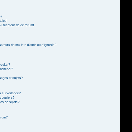
és!
ables!
n utilisateur de ce forum!
sateurs de ma liste d’amis ou d’ignorés?
sultat?
blanche!?
ages et sujets?
la surveillance?
rticuliers?
es de sujets?
forum?