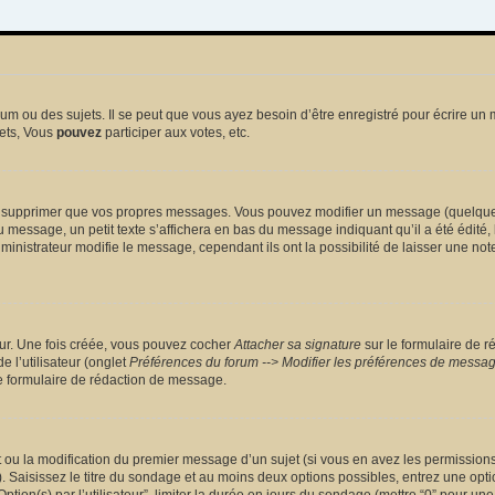
 ou des sujets. Il se peut que vous ayez besoin d’être enregistré pour écrire un 
ets, Vous
pouvez
participer aux votes, etc.
 supprimer que vos propres messages. Vous pouvez modifier un message (quelquefoi
sage, un petit texte s’affichera en bas du message indiquant qu’il a été édité, le 
nistrateur modifie le message, cependant ils ont la possibilité de laisser une note
eur. Une fois créée, vous pouvez cocher
Attacher sa signature
sur le formulaire de r
 l’utilisateur (onglet
Préférences du forum --> Modifier les préférences de messa
 formulaire de rédaction de message.
et ou la modification du premier message d’un sujet (si vous en avez les permissions)
 Saisissez le titre du sondage et au moins deux options possibles, entrez une opt