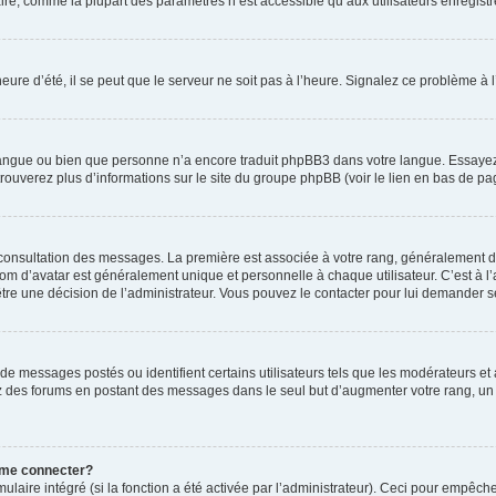
ire, comme la plupart des paramètres n’est accessible qu’aux utilisateurs enregistrés
eure d’été, il se peut que le serveur ne soit pas à l’heure. Signalez ce problème à l
e langue ou bien que personne n’a encore traduit phpBB3 dans votre langue. Essayez 
trouverez plus d’informations sur le site du groupe phpBB (voir le lien en bas de pa
e consultation des messages. La première est associée à votre rang, généralement 
 d’avatar est généralement unique et personnelle à chaque utilisateur. C’est à l’ad
t-être une décision de l’administrateur. Vous pouvez le contacter pour lui demander s
de messages postés ou identifient certains utilisateurs tels que les modérateurs e
busez des forums en postant des messages dans le seul but d’augmenter votre rang, 
 me connecter?
ulaire intégré (si la fonction a été activée par l’administrateur). Ceci pour empêche