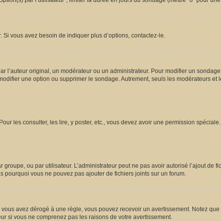
ion(s) par l’utilisateur”, limiter la durée en jours du sondage (mettre “0” pour une d
 Si vous avez besoin de indiquer plus d’options, contactez-le.
l’auteur original, un modérateur ou un administrateur. Pour modifier un sondage,
 modifier une option ou supprimer le sondage. Autrement, seuls les modérateurs et l
Pour les consulter, les lire, y poster, etc., vous devez avoir une permission spécia
ar groupe, ou par utilisateur. L’administrateur peut ne pas avoir autorisé l’ajout de 
s pourquoi vous ne pouvez pas ajouter de fichiers joints sur un forum.
vous avez dérogé à une règle, vous pouvez recevoir un avertissement. Notez que c’
eur si vous ne comprenez pas les raisons de votre avertissement.