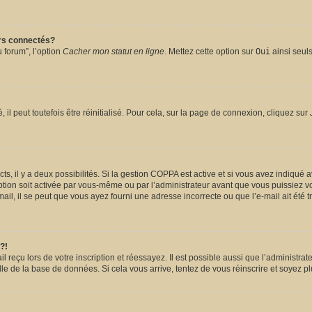
urs connectés?
 forum”, l’option
Cacher mon statut en ligne
. Mettez cette option sur
Oui
ainsi seuls
l peut toutefois être réinitialisé. Pour cela, sur la page de connexion, cliquez sur
ects, il y a deux possibilités. Si la gestion COPPA est active et si vous avez indiqué 
ption soit activée par vous-même ou par l’administrateur avant que vous puissiez vou
il, il se peut que vous ayez fourni une adresse incorrecte ou que l’e-mail ait été tra
?!
reçu lors de votre inscription et réessayez. Il est possible aussi que l’administrate
lle de la base de données. Si cela vous arrive, tentez de vous réinscrire et soyez pl