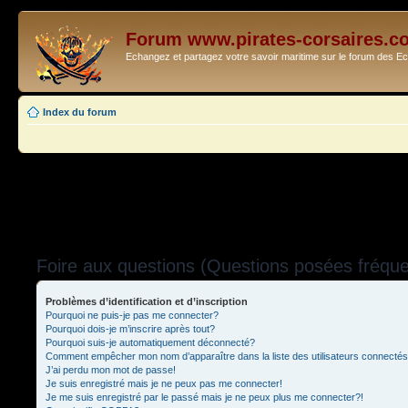
Forum www.pirates-corsaires.c
Echangez et partagez votre savoir maritime sur le forum des 
Index du forum
Foire aux questions (Questions posées fréq
Problèmes d’identification et d’inscription
Pourquoi ne puis-je pas me connecter?
Pourquoi dois-je m’inscrire après tout?
Pourquoi suis-je automatiquement déconnecté?
Comment empêcher mon nom d’apparaître dans la liste des utilisateurs connecté
J’ai perdu mon mot de passe!
Je suis enregistré mais je ne peux pas me connecter!
Je me suis enregistré par le passé mais je ne peux plus me connecter?!