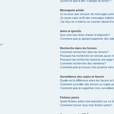
Qu’est-ce que le lien “L’équipe du forum”?
Messagerie privée
Je ne peux pas envoyer de messages priv
Je reçois sans arrêt des messages indésir
J’ai reçu un e-mail ou un courrier abusif d’u
Amis et ignorés
Que sont mes listes d’amis et d’ignorés?
Comment puis-je ajouter/supprimer des utili
er?
Recherche dans les forums
Comment rechercher dans les forums?
Pourquoi ma recherche ne renvoie aucun ré
Pourquoi ma recherche retourne une page 
Comment rechercher des membres?
Comment puis-je trouver mes propres mess
Surveillance des sujets et favoris
Quelle est la différence entre les favoris et 
Comment surveiller des forums ou sujets pa
Comment puis-je supprimer mes surveillanc
Fichiers joints
Quels fichiers joints sont autorisés sur ce 
Comment trouver tous mes fichiers joints?