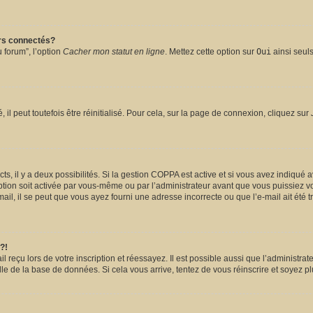
urs connectés?
 forum”, l’option
Cacher mon statut en ligne
. Mettez cette option sur
Oui
ainsi seuls
l peut toutefois être réinitialisé. Pour cela, sur la page de connexion, cliquez sur
ects, il y a deux possibilités. Si la gestion COPPA est active et si vous avez indiqué 
ption soit activée par vous-même ou par l’administrateur avant que vous puissiez vou
il, il se peut que vous ayez fourni une adresse incorrecte ou que l’e-mail ait été tra
?!
reçu lors de votre inscription et réessayez. Il est possible aussi que l’administrate
lle de la base de données. Si cela vous arrive, tentez de vous réinscrire et soyez pl