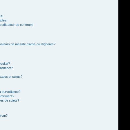
és!
ables!
n utilisateur de ce forum!
sateurs de ma liste d’amis ou d’ignorés?
sultat?
blanche!?
ages et sujets?
la surveillance?
rticuliers?
es de sujets?
forum?