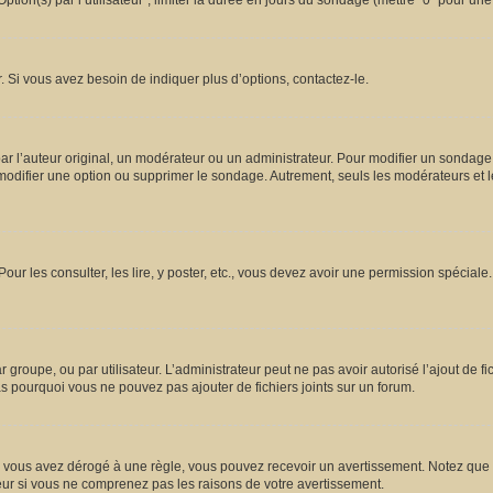
ion(s) par l’utilisateur”, limiter la durée en jours du sondage (mettre “0” pour une d
 Si vous avez besoin de indiquer plus d’options, contactez-le.
l’auteur original, un modérateur ou un administrateur. Pour modifier un sondage,
 modifier une option ou supprimer le sondage. Autrement, seuls les modérateurs et l
Pour les consulter, les lire, y poster, etc., vous devez avoir une permission spécia
ar groupe, ou par utilisateur. L’administrateur peut ne pas avoir autorisé l’ajout de 
s pourquoi vous ne pouvez pas ajouter de fichiers joints sur un forum.
vous avez dérogé à une règle, vous pouvez recevoir un avertissement. Notez que c’
eur si vous ne comprenez pas les raisons de votre avertissement.