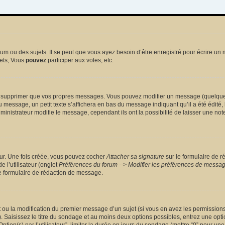
 ou des sujets. Il se peut que vous ayez besoin d’être enregistré pour écrire un 
ets, Vous
pouvez
participer aux votes, etc.
 supprimer que vos propres messages. Vous pouvez modifier un message (quelquefoi
sage, un petit texte s’affichera en bas du message indiquant qu’il a été édité, le 
nistrateur modifie le message, cependant ils ont la possibilité de laisser une note
eur. Une fois créée, vous pouvez cocher
Attacher sa signature
sur le formulaire de r
 l’utilisateur (onglet
Préférences du forum --> Modifier les préférences de messa
 formulaire de rédaction de message.
et ou la modification du premier message d’un sujet (si vous en avez les permissions)
 Saisissez le titre du sondage et au moins deux options possibles, entrez une opt