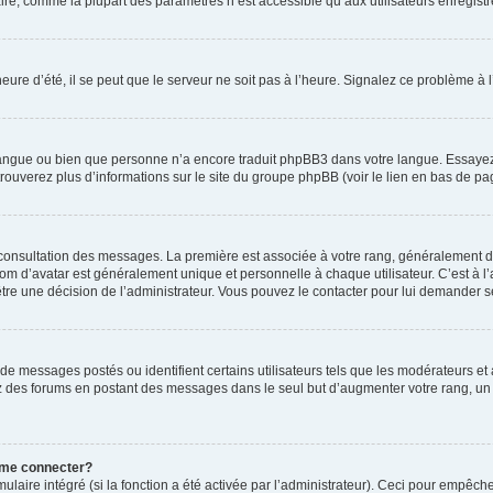
ire, comme la plupart des paramètres n’est accessible qu’aux utilisateurs enregistrés
eure d’été, il se peut que le serveur ne soit pas à l’heure. Signalez ce problème à l
e langue ou bien que personne n’a encore traduit phpBB3 dans votre langue. Essayez 
trouverez plus d’informations sur le site du groupe phpBB (voir le lien en bas de pa
e consultation des messages. La première est associée à votre rang, généralement 
 d’avatar est généralement unique et personnelle à chaque utilisateur. C’est à l’ad
t-être une décision de l’administrateur. Vous pouvez le contacter pour lui demander s
de messages postés ou identifient certains utilisateurs tels que les modérateurs e
busez des forums en postant des messages dans le seul but d’augmenter votre rang, 
 me connecter?
ulaire intégré (si la fonction a été activée par l’administrateur). Ceci pour empêche