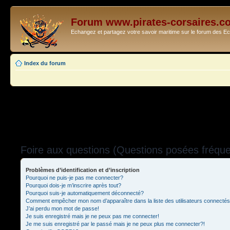
Forum www.pirates-corsaires.c
Echangez et partagez votre savoir maritime sur le forum des 
Index du forum
Foire aux questions (Questions posées fréq
Problèmes d’identification et d’inscription
Pourquoi ne puis-je pas me connecter?
Pourquoi dois-je m’inscrire après tout?
Pourquoi suis-je automatiquement déconnecté?
Comment empêcher mon nom d’apparaître dans la liste des utilisateurs connecté
J’ai perdu mon mot de passe!
Je suis enregistré mais je ne peux pas me connecter!
Je me suis enregistré par le passé mais je ne peux plus me connecter?!