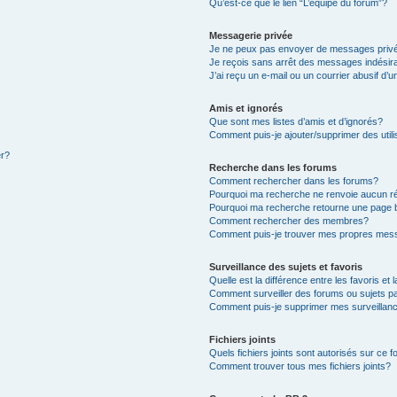
Qu’est-ce que le lien “L’équipe du forum”?
Messagerie privée
Je ne peux pas envoyer de messages priv
Je reçois sans arrêt des messages indésir
J’ai reçu un e-mail ou un courrier abusif d’u
Amis et ignorés
Que sont mes listes d’amis et d’ignorés?
Comment puis-je ajouter/supprimer des utili
er?
Recherche dans les forums
Comment rechercher dans les forums?
Pourquoi ma recherche ne renvoie aucun ré
Pourquoi ma recherche retourne une page 
Comment rechercher des membres?
Comment puis-je trouver mes propres mess
Surveillance des sujets et favoris
Quelle est la différence entre les favoris et 
Comment surveiller des forums ou sujets pa
Comment puis-je supprimer mes surveillanc
Fichiers joints
Quels fichiers joints sont autorisés sur ce 
Comment trouver tous mes fichiers joints?