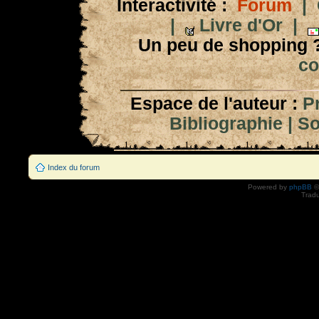
Interactivité :
Forum
|
|
Livre d'Or
|
Un peu de shopping 
co
Espace de l'auteur :
P
Bibliographie
|
So
Index du forum
Powered by
phpBB
©
Tradu