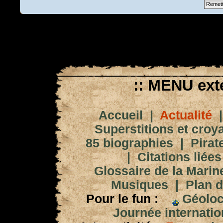
:: MENU exté
Accueil
|
Actualité
Superstitions et croy
85 biographies
|
Pirat
|
Citations liées
Glossaire de la Marin
Musiques
|
Plan d
Pour le fun :
Géoloc
Journée internation