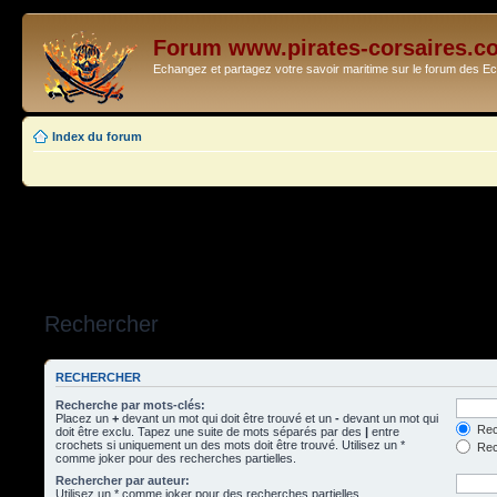
Forum www.pirates-corsaires.c
Echangez et partagez votre savoir maritime sur le forum des 
Index du forum
Rechercher
RECHERCHER
Recherche par mots-clés:
Placez un
+
devant un mot qui doit être trouvé et un
-
devant un mot qui
Rec
doit être exclu. Tapez une suite de mots séparés par des
|
entre
crochets si uniquement un des mots doit être trouvé. Utilisez un *
Rech
comme joker pour des recherches partielles.
Rechercher par auteur:
Utilisez un * comme joker pour des recherches partielles.