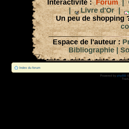
Interactivité :
Forum
|
|
Livre d'Or
|
Un peu de shopping 
co
Espace de l'auteur :
P
Bibliographie
|
So
Index du forum
Powered by
phpBB
©
Tradu