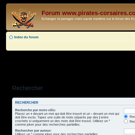
Forum www.pirates-corsaires.c
Echangez et partagez votre savoir maritime sur le forum des 
Index du forum
Rechercher
RECHERCHER
Recherche par mots-clés:
Placez un
+
devant un mot qui doit être trouvé et un
-
devant un mot qui
Rec
doit être exclu. Tapez une suite de mots séparés par des
|
entre
crochets si uniquement un des mots doit être trouvé. Utilisez un *
Rech
comme joker pour des recherches partielles.
Rechercher par auteur:
Utilisez un * comme joker pour des recherches partielles.