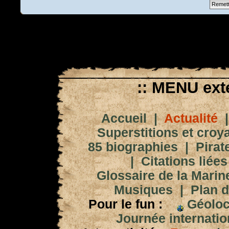
:: MENU exté
Accueil
|
Actualité
Superstitions et croy
85 biographies
|
Pirat
|
Citations liées
Glossaire de la Marin
Musiques
|
Plan d
Pour le fun :
Géoloc
Journée internation