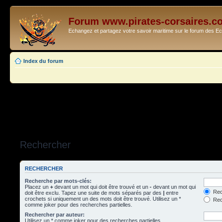
Forum www.pirates-corsaires.c
Echangez et partagez votre savoir maritime sur le forum des 
Index du forum
Rechercher
RECHERCHER
Recherche par mots-clés:
Placez un
+
devant un mot qui doit être trouvé et un
-
devant un mot qui
Rec
doit être exclu. Tapez une suite de mots séparés par des
|
entre
crochets si uniquement un des mots doit être trouvé. Utilisez un *
Rech
comme joker pour des recherches partielles.
Rechercher par auteur:
Utilisez un * comme joker pour des recherches partielles.