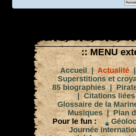
:: MENU exté
Accueil
|
Actualité
Superstitions et croy
85 biographies
|
Pirat
|
Citations liées
Glossaire de la Marin
Musiques
|
Plan d
Pour le fun :
Géoloc
Journée internation