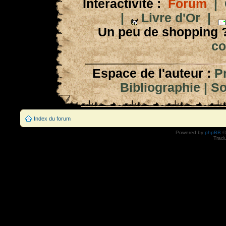
Interactivité :
Forum
|
|
Livre d'Or
|
Un peu de shopping 
co
Espace de l'auteur :
P
Bibliographie
|
So
Index du forum
Powered by
phpBB
©
Tradu