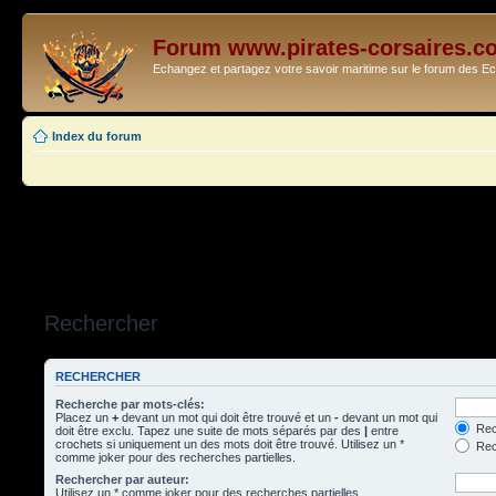
Forum www.pirates-corsaires.c
Echangez et partagez votre savoir maritime sur le forum des 
Index du forum
Rechercher
RECHERCHER
Recherche par mots-clés:
Placez un
+
devant un mot qui doit être trouvé et un
-
devant un mot qui
Rec
doit être exclu. Tapez une suite de mots séparés par des
|
entre
crochets si uniquement un des mots doit être trouvé. Utilisez un *
Rech
comme joker pour des recherches partielles.
Rechercher par auteur:
Utilisez un * comme joker pour des recherches partielles.