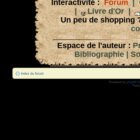
Interactivité :
Forum
|
|
Livre d'Or
|
Un peu de shopping 
co
Espace de l'auteur :
P
Bibliographie
|
So
Index du forum
Powered by
phpBB
©
Tradu