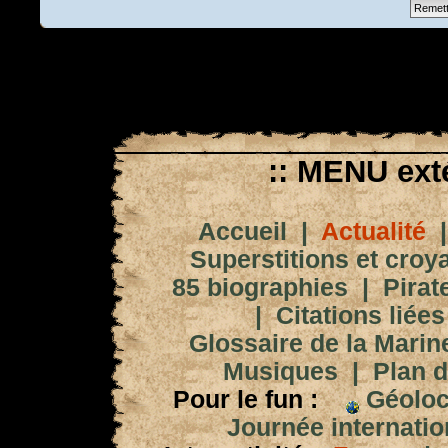
:: MENU exté
Accueil
|
Actualité
Superstitions et croy
85 biographies
|
Pirat
|
Citations liées
Glossaire de la Marin
Musiques
|
Plan d
Pour le fun :
Géoloc
Journée internation