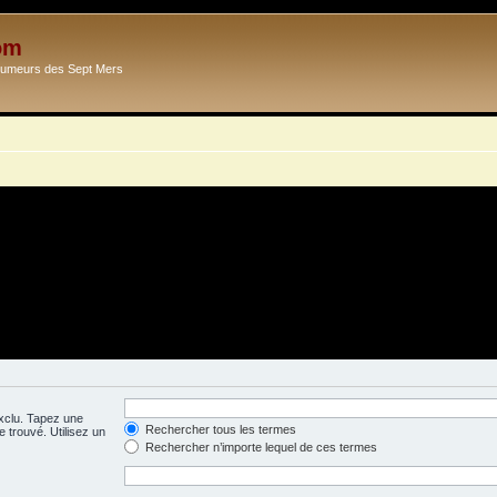
om
Ecumeurs des Sept Mers
exclu. Tapez une
Rechercher tous les termes
 trouvé. Utilisez un
Rechercher n’importe lequel de ces termes