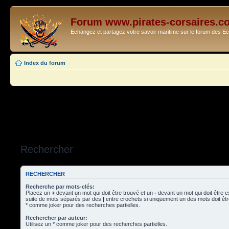
Forum www.pirates-corsaires.c
Echangez et partagez votre savoir maritime sur le forum des 
Index du forum
Rechercher
RECHERCHER
Recherche par mots-clés:
Placez un
+
devant un mot qui doit être trouvé et un
-
devant un mot qui doit être 
suite de mots séparés par des
|
entre crochets si uniquement un des mots doit être
* comme joker pour des recherches partielles.
Rechercher par auteur:
Utilisez un * comme joker pour des recherches partielles.