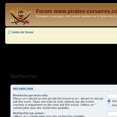
Forum www.pirates-corsaires.c
Echangez et partagez votre savoir maritime sur le forum des 
Index du forum
Rechercher
RECHERCHER
Recherche par mots-clés:
Placez un
+
devant un mot qui doit être trouvé et un
-
devant un mot qui
Rec
doit être exclu. Tapez une suite de mots séparés par des
|
entre
crochets si uniquement un des mots doit être trouvé. Utilisez un *
Rech
comme joker pour des recherches partielles.
Rechercher par auteur:
Utilisez un * comme joker pour des recherches partielles.