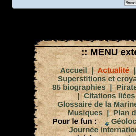
:: MENU exté
Accueil
|
Actualité
Superstitions et croy
85 biographies
|
Pirat
|
Citations liées
Glossaire de la Marin
Musiques
|
Plan d
Pour le fun :
Géoloc
Journée internation