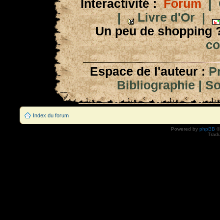
Interactivité :
Forum
|
|
Livre d'Or
|
Un peu de shopping 
co
Espace de l'auteur :
P
Bibliographie
|
So
Index du forum
Powered by
phpBB
©
Tradu