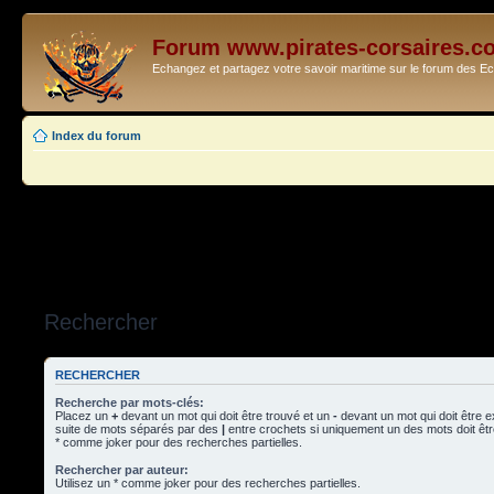
Forum www.pirates-corsaires.c
Echangez et partagez votre savoir maritime sur le forum des 
Index du forum
Rechercher
RECHERCHER
Recherche par mots-clés:
Placez un
+
devant un mot qui doit être trouvé et un
-
devant un mot qui doit être 
suite de mots séparés par des
|
entre crochets si uniquement un des mots doit être
* comme joker pour des recherches partielles.
Rechercher par auteur:
Utilisez un * comme joker pour des recherches partielles.