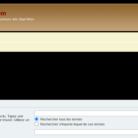
om
Ecumeurs des Sept Mers
exclu. Tapez une
Rechercher tous les termes
 trouvé. Utilisez un
Rechercher n’importe lequel de ces termes