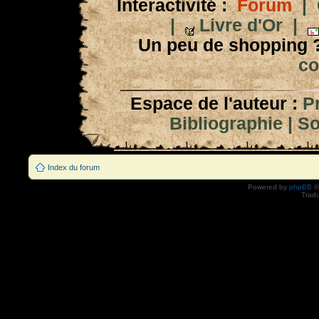
Interactivité :
Forum
|
|
Livre d'Or
|
Un peu de shopping 
co
Espace de l'auteur :
P
Bibliographie
|
So
Index du forum
Powered by
phpBB
©
Tradu