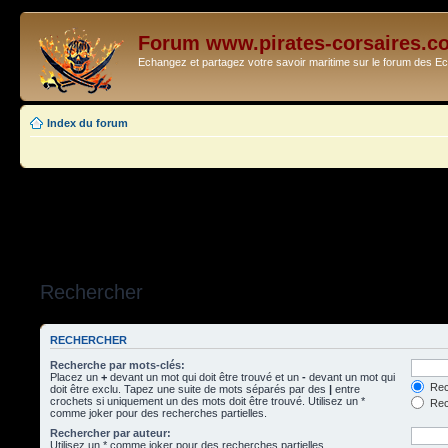
Forum www.pirates-corsaires.c
Echangez et partagez votre savoir maritime sur le forum des 
Index du forum
Rechercher
RECHERCHER
Recherche par mots-clés:
Placez un
+
devant un mot qui doit être trouvé et un
-
devant un mot qui
Rec
doit être exclu. Tapez une suite de mots séparés par des
|
entre
crochets si uniquement un des mots doit être trouvé. Utilisez un *
Rech
comme joker pour des recherches partielles.
Rechercher par auteur:
Utilisez un * comme joker pour des recherches partielles.