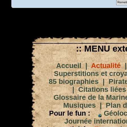
:: MENU exté
Accueil
|
Actualité
Superstitions et croy
85 biographies
|
Pirat
|
Citations liées
Glossaire de la Marin
Musiques
|
Plan d
Pour le fun :
Géoloc
Journée internation