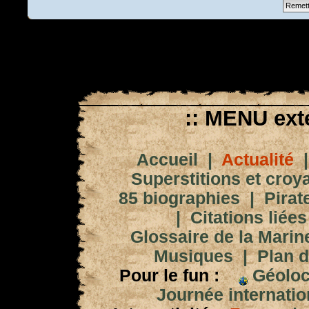
:: MENU exté
Accueil
|
Actualité
Superstitions et croy
85 biographies
|
Pirat
|
Citations liées
Glossaire de la Marin
Musiques
|
Plan d
Pour le fun :
Géoloc
Journée internation