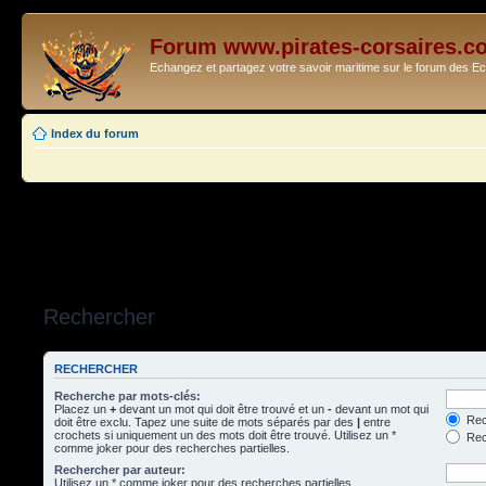
Forum www.pirates-corsaires.c
Echangez et partagez votre savoir maritime sur le forum des 
Index du forum
Rechercher
RECHERCHER
Recherche par mots-clés:
Placez un
+
devant un mot qui doit être trouvé et un
-
devant un mot qui
Rec
doit être exclu. Tapez une suite de mots séparés par des
|
entre
crochets si uniquement un des mots doit être trouvé. Utilisez un *
Rech
comme joker pour des recherches partielles.
Rechercher par auteur:
Utilisez un * comme joker pour des recherches partielles.