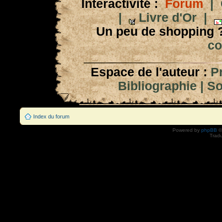
Interactivité :
Forum
|
|
Livre d'Or
|
Un peu de shopping 
co
Espace de l'auteur :
P
Bibliographie
|
So
Index du forum
Powered by
phpBB
©
Tradu