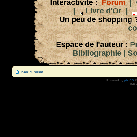
Interactivité :
Forum
|
|
Livre d'Or
|
Un peu de shopping 
co
Espace de l'auteur :
P
Bibliographie
|
So
Index du forum
Powered by
phpBB
©
Tradu