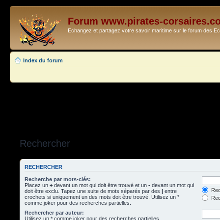
Forum www.pirates-corsaires.c
Echangez et partagez votre savoir maritime sur le forum des 
Index du forum
Rechercher
RECHERCHER
Recherche par mots-clés:
Placez un
+
devant un mot qui doit être trouvé et un
-
devant un mot qui
Rec
doit être exclu. Tapez une suite de mots séparés par des
|
entre
crochets si uniquement un des mots doit être trouvé. Utilisez un *
Rech
comme joker pour des recherches partielles.
Rechercher par auteur:
Utilisez un * comme joker pour des recherches partielles.