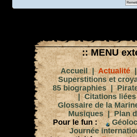
:: MENU exté
Accueil
|
Actualité
Superstitions et croy
85 biographies
|
Pirat
|
Citations liées
Glossaire de la Marin
Musiques
|
Plan d
Pour le fun :
Géoloc
Journée internation