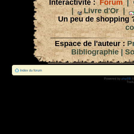
Interactivité :
Forum
|
|
Livre d'Or
|
Un peu de shopping 
co
Espace de l'auteur :
P
Bibliographie
|
So
Index du forum
Powered by
phpBB
©
Tradu