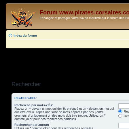
Forum www.pirates-corsaires.c
Echangez et partagez votre savoir maritime sur le forum des 
Index du forum
Rechercher
RECHERCHER
Recherche par mots-clés:
Placez un
+
devant un mot qui doit être trouvé et un
-
devant un mot qui
Rec
doit être exclu. Tapez une suite de mots séparés par des
|
entre
crochets si uniquement un des mots doit être trouvé. Utilisez un *
Rech
comme joker pour des recherches partielles.
Rechercher par auteur:
Utilisez un * comme joker pour des recherches partielles.