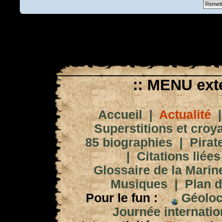
:: MENU exté
Accueil
|
Actualité
Superstitions et croy
85 biographies
|
Pirat
|
Citations liées
Glossaire de la Marin
Musiques
|
Plan d
Pour le fun :
Géoloc
Journée internation