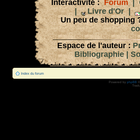
Interactivité :
Forum
|
|
Livre d'Or
|
Un peu de shopping 
co
Espace de l'auteur :
P
Bibliographie
|
So
Index du forum
Powered by
phpBB
©
Tradu