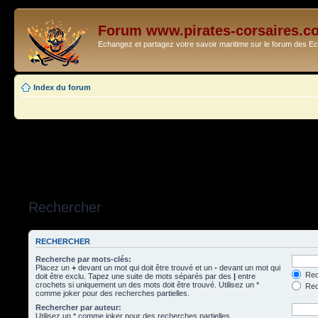
Forum www.pirates-corsaires.c
Echangez et partagez votre savoir maritime sur le forum des 
Index du forum
Rechercher
RECHERCHER
Recherche par mots-clés:
Placez un
+
devant un mot qui doit être trouvé et un
-
devant un mot qui
Rec
doit être exclu. Tapez une suite de mots séparés par des
|
entre
crochets si uniquement un des mots doit être trouvé. Utilisez un *
Rech
comme joker pour des recherches partielles.
Rechercher par auteur:
Utilisez un * comme joker pour des recherches partielles.