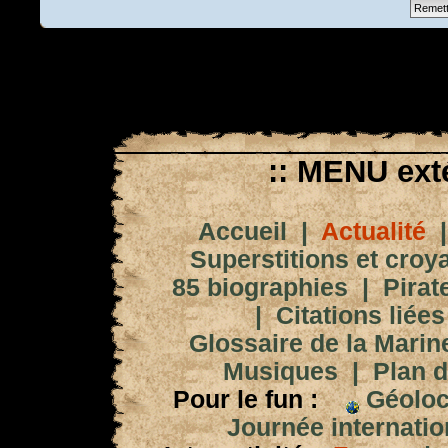
:: MENU exté
Accueil
|
Actualité
Superstitions et croy
85 biographies
|
Pirat
|
Citations liées
Glossaire de la Marin
Musiques
|
Plan d
Pour le fun :
Géoloc
Journée internation