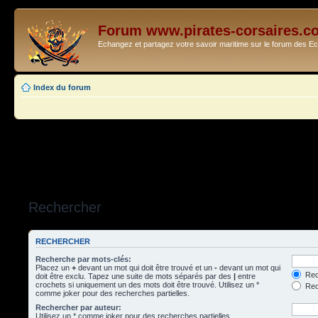
Forum www.pirates-corsaires.c
Echangez et partagez votre savoir maritime sur le forum des 
Index du forum
Rechercher
RECHERCHER
Recherche par mots-clés:
Placez un
+
devant un mot qui doit être trouvé et un
-
devant un mot qui
Rec
doit être exclu. Tapez une suite de mots séparés par des
|
entre
crochets si uniquement un des mots doit être trouvé. Utilisez un *
Rech
comme joker pour des recherches partielles.
Rechercher par auteur:
Utilisez un * comme joker pour des recherches partielles.