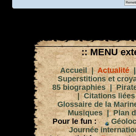
:: MENU exté
Accueil
|
Actualité
Superstitions et croy
85 biographies
|
Pirat
|
Citations liées
Glossaire de la Marin
Musiques
|
Plan d
Pour le fun :
Géoloc
Journée internation