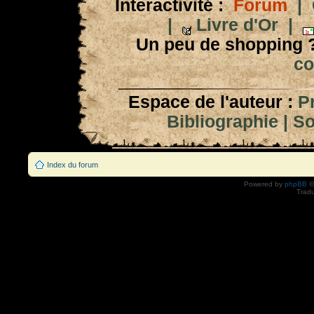
Interactivité :
Forum
|
|
Livre d'Or
|
Un peu de shopping 
co
Espace de l'auteur :
P
Bibliographie
|
So
Index du forum
Powered by
phpBB
©
Tradu