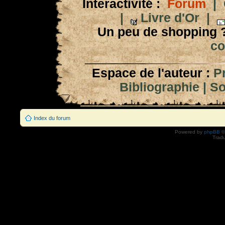
Interactivité :
Forum
|
|
Livre d'Or
|
Un peu de shopping 
co
Espace de l'auteur :
P
Bibliographie
|
So
Index du forum
Powered by
phpBB
©
Tradu