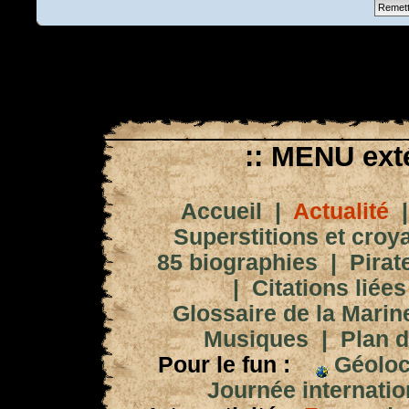
:: MENU exté
Accueil
|
Actualité
Superstitions et croy
85 biographies
|
Pirat
|
Citations liées
Glossaire de la Marin
Musiques
|
Plan d
Pour le fun :
Géoloc
Journée internation