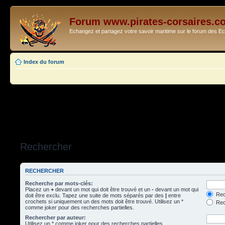
Forum www.pirates-corsaires.c
Echangez et partagez votre savoir maritime sur le forum des 
Index du forum
Rechercher
RECHERCHER
Recherche par mots-clés:
Placez un
+
devant un mot qui doit être trouvé et un
-
devant un mot qui
Rec
doit être exclu. Tapez une suite de mots séparés par des
|
entre
crochets si uniquement un des mots doit être trouvé. Utilisez un *
Rech
comme joker pour des recherches partielles.
Rechercher par auteur:
Utilisez un * comme joker pour des recherches partielles.