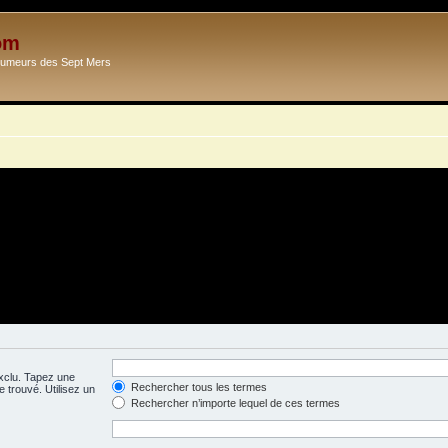
om
Ecumeurs des Sept Mers
exclu. Tapez une
Rechercher tous les termes
 trouvé. Utilisez un
Rechercher n’importe lequel de ces termes