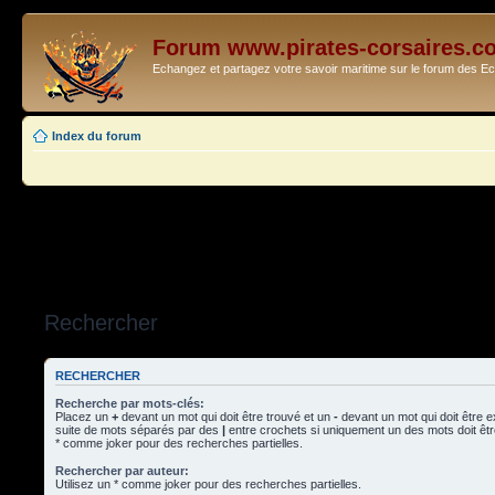
Forum www.pirates-corsaires.c
Echangez et partagez votre savoir maritime sur le forum des 
Index du forum
Rechercher
RECHERCHER
Recherche par mots-clés:
Placez un
+
devant un mot qui doit être trouvé et un
-
devant un mot qui doit être 
suite de mots séparés par des
|
entre crochets si uniquement un des mots doit être
* comme joker pour des recherches partielles.
Rechercher par auteur:
Utilisez un * comme joker pour des recherches partielles.