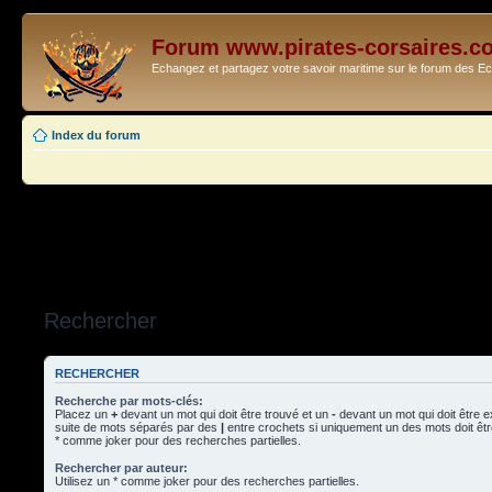
Forum www.pirates-corsaires.c
Echangez et partagez votre savoir maritime sur le forum des 
Index du forum
Rechercher
RECHERCHER
Recherche par mots-clés:
Placez un
+
devant un mot qui doit être trouvé et un
-
devant un mot qui doit être 
suite de mots séparés par des
|
entre crochets si uniquement un des mots doit être
* comme joker pour des recherches partielles.
Rechercher par auteur:
Utilisez un * comme joker pour des recherches partielles.