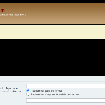
om
Ecumeurs des Sept Mers
exclu. Tapez une
Rechercher tous les termes
 trouvé. Utilisez un
Rechercher n’importe lequel de ces termes