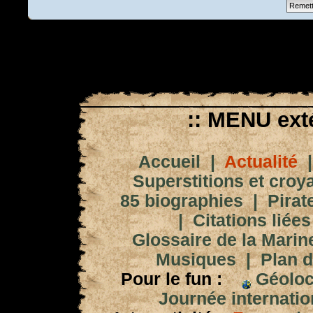
:: MENU exté
Accueil
|
Actualité
Superstitions et croy
85 biographies
|
Pirat
|
Citations liées
Glossaire de la Marin
Musiques
|
Plan d
Pour le fun :
Géoloc
Journée internation