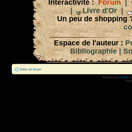
Interactivité :
Forum
|
|
Livre d'Or
|
Un peu de shopping 
co
Espace de l'auteur :
P
Bibliographie
|
So
Index du forum
Powered by
phpBB
©
Tradu