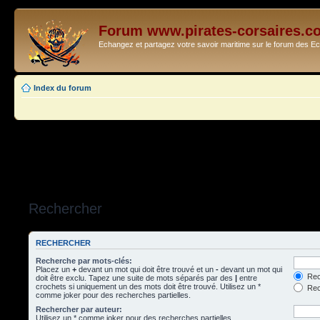
Forum www.pirates-corsaires.c
Echangez et partagez votre savoir maritime sur le forum des 
Index du forum
Rechercher
RECHERCHER
Recherche par mots-clés:
Placez un
+
devant un mot qui doit être trouvé et un
-
devant un mot qui
Rec
doit être exclu. Tapez une suite de mots séparés par des
|
entre
crochets si uniquement un des mots doit être trouvé. Utilisez un *
Rech
comme joker pour des recherches partielles.
Rechercher par auteur:
Utilisez un * comme joker pour des recherches partielles.