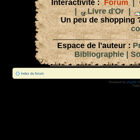
Interactivité :
Forum
|
|
Livre d'Or
|
Un peu de shopping 
co
Espace de l'auteur :
P
Bibliographie
|
So
Index du forum
Powered by
phpBB
©
Tradu