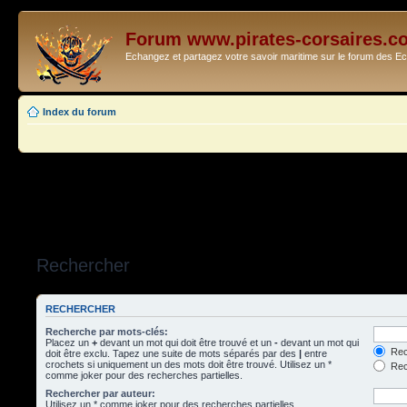
Forum www.pirates-corsaires.c
Echangez et partagez votre savoir maritime sur le forum des 
Index du forum
Rechercher
RECHERCHER
Recherche par mots-clés:
Placez un
+
devant un mot qui doit être trouvé et un
-
devant un mot qui
Rec
doit être exclu. Tapez une suite de mots séparés par des
|
entre
crochets si uniquement un des mots doit être trouvé. Utilisez un *
Rech
comme joker pour des recherches partielles.
Rechercher par auteur:
Utilisez un * comme joker pour des recherches partielles.