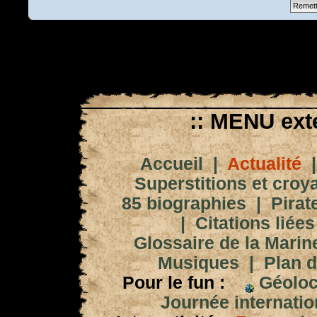
:: MENU exté
Accueil
|
Actualité
Superstitions et croy
85 biographies
|
Pirat
|
Citations liées
Glossaire de la Marin
Musiques
|
Plan d
Pour le fun :
Géoloc
Journée internation