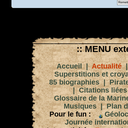
:: MENU exté
Accueil
|
Actualité
Superstitions et croy
85 biographies
|
Pirat
|
Citations liées
Glossaire de la Marin
Musiques
|
Plan d
Pour le fun :
Géoloc
Journée internation