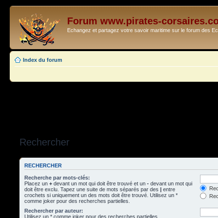
Forum www.pirates-corsaires.c
Echangez et partagez votre savoir maritime sur le forum des 
Index du forum
Rechercher
RECHERCHER
Recherche par mots-clés:
Placez un
+
devant un mot qui doit être trouvé et un
-
devant un mot qui
Rec
doit être exclu. Tapez une suite de mots séparés par des
|
entre
crochets si uniquement un des mots doit être trouvé. Utilisez un *
Rech
comme joker pour des recherches partielles.
Rechercher par auteur:
Utilisez un * comme joker pour des recherches partielles.