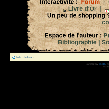
Interactivité :
Forum
|
|
Livre d'Or
|
Un peu de shopping 
co
Espace de l'auteur :
P
Bibliographie
|
So
Index du forum
Powered by
phpBB
©
Tradu