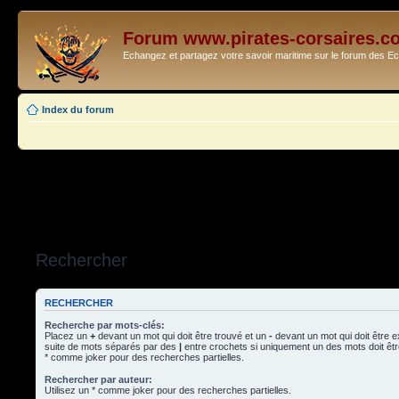
Forum www.pirates-corsaires.c
Echangez et partagez votre savoir maritime sur le forum des 
Index du forum
Rechercher
RECHERCHER
Recherche par mots-clés:
Placez un
+
devant un mot qui doit être trouvé et un
-
devant un mot qui doit être 
suite de mots séparés par des
|
entre crochets si uniquement un des mots doit être
* comme joker pour des recherches partielles.
Rechercher par auteur:
Utilisez un * comme joker pour des recherches partielles.