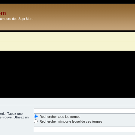
om
Ecumeurs des Sept Mers
exclu. Tapez une
Rechercher tous les termes
 trouvé. Utilisez un
Rechercher n’importe lequel de ces termes