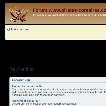
Forum www.pirates-corsaires.c
Echangez et partagez votre savoir maritime sur le forum des 
Index du forum
Rechercher
RECHERCHER
Recherche par mots-clés:
Placez un
+
devant un mot qui doit être trouvé et un
-
devant un mot qui doit être 
suite de mots séparés par des
|
entre crochets si uniquement un des mots doit être
* comme joker pour des recherches partielles.
Rechercher par auteur:
Utilisez un * comme joker pour des recherches partielles.