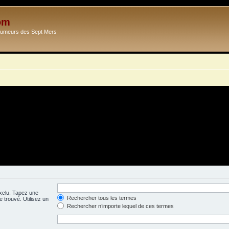
om
Ecumeurs des Sept Mers
exclu. Tapez une
Rechercher tous les termes
 trouvé. Utilisez un
Rechercher n’importe lequel de ces termes