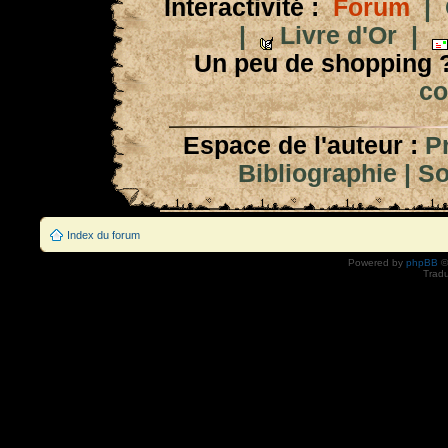
Interactivité :
Forum
|
|
Livre d'Or
|
Un peu de shopping 
co
Espace de l'auteur :
P
Bibliographie
|
So
Index du forum
Powered by
phpBB
©
Tradu