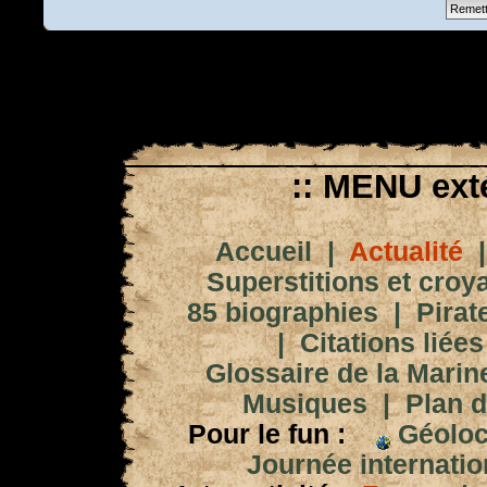
:: MENU exté
Accueil
|
Actualité
Superstitions et croy
85 biographies
|
Pirat
|
Citations liées
Glossaire de la Marin
Musiques
|
Plan d
Pour le fun :
Géoloc
Journée internation