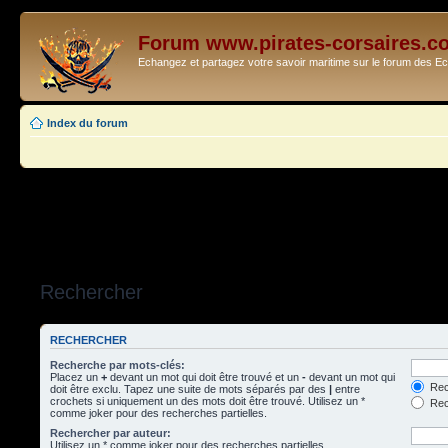
Forum www.pirates-corsaires.c
Echangez et partagez votre savoir maritime sur le forum des 
Index du forum
Rechercher
RECHERCHER
Recherche par mots-clés:
Placez un
+
devant un mot qui doit être trouvé et un
-
devant un mot qui
Rec
doit être exclu. Tapez une suite de mots séparés par des
|
entre
crochets si uniquement un des mots doit être trouvé. Utilisez un *
Rech
comme joker pour des recherches partielles.
Rechercher par auteur:
Utilisez un * comme joker pour des recherches partielles.