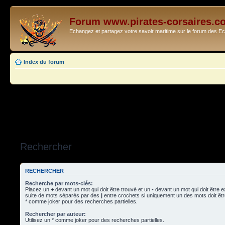
Forum www.pirates-corsaires.c
Echangez et partagez votre savoir maritime sur le forum des 
Index du forum
Rechercher
RECHERCHER
Recherche par mots-clés:
Placez un
+
devant un mot qui doit être trouvé et un
-
devant un mot qui doit être 
suite de mots séparés par des
|
entre crochets si uniquement un des mots doit être
* comme joker pour des recherches partielles.
Rechercher par auteur:
Utilisez un * comme joker pour des recherches partielles.