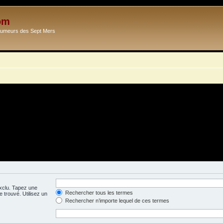
om
Ecumeurs des Sept Mers
exclu. Tapez une
Rechercher tous les termes
 trouvé. Utilisez un
Rechercher n’importe lequel de ces termes