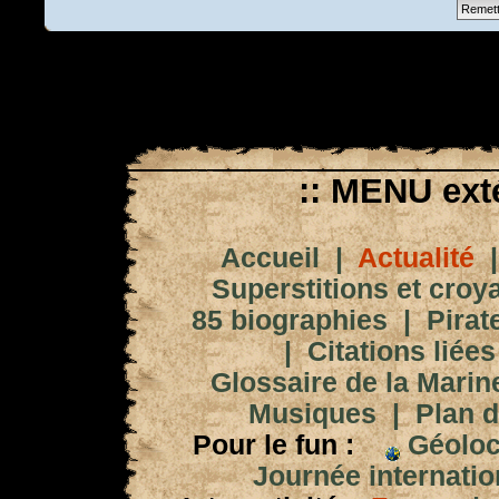
:: MENU exté
Accueil
|
Actualité
Superstitions et croy
85 biographies
|
Pirat
|
Citations liées
Glossaire de la Marin
Musiques
|
Plan d
Pour le fun :
Géoloc
Journée internation