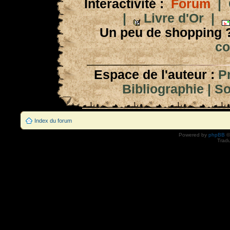
Interactivité :
Forum
|
|
Livre d'Or
|
Un peu de shopping 
co
Espace de l'auteur :
P
Bibliographie
|
So
Index du forum
Powered by
phpBB
©
Tradu