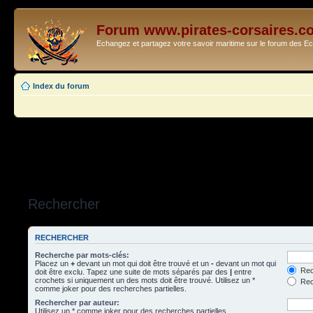
Forum www.pirates-corsaires.c
Echangez et partagez votre savoir maritime sur le forum des 
Index du forum
Rechercher
RECHERCHER
Recherche par mots-clés:
Placez un
+
devant un mot qui doit être trouvé et un
-
devant un mot qui
Rec
doit être exclu. Tapez une suite de mots séparés par des
|
entre
crochets si uniquement un des mots doit être trouvé. Utilisez un *
Rech
comme joker pour des recherches partielles.
Rechercher par auteur:
Utilisez un * comme joker pour des recherches partielles.