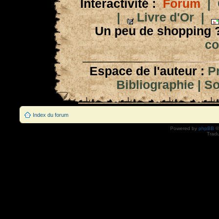
Interactivité :
Forum
|
|
Livre d'Or
|
Un peu de shopping 
co
Espace de l'auteur :
P
Bibliographie
|
So
Index du forum
Powered by
phpBB
©
Tradu