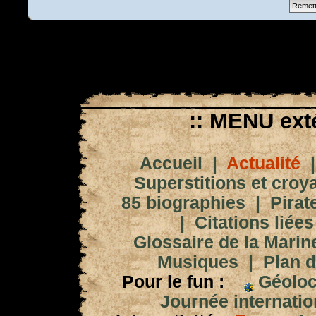
:: MENU exté
Accueil
|
Actualité
Superstitions et croy
85 biographies
|
Pirat
|
Citations liées
Glossaire de la Marin
Musiques
|
Plan d
Pour le fun :
Géoloc
Journée internation