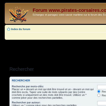
Forum www.pirates-corsaires.c
Echangez et partagez votre savoir maritime sur le forum des 
Index du forum
Rechercher
RECHERCHER
Recherche par mots-clés:
Placez un
+
devant un mot qui doit être trouvé et un
-
devant un mot qui
Rec
doit être exclu. Tapez une suite de mots séparés par des
|
entre
crochets si uniquement un des mots doit être trouvé. Utilisez un *
Rech
comme joker pour des recherches partielles.
Rechercher par auteur:
Utilisez un * comme joker pour des recherches partielles.