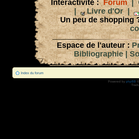
Interactivité :
Forum
|
|
Livre d'Or
|
Un peu de shopping 
co
Espace de l'auteur :
P
Bibliographie
|
So
Index du forum
Powered by
phpBB
©
Tradu