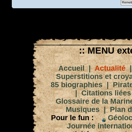
:: MENU exté
Accueil
|
Actualité
Superstitions et croy
85 biographies
|
Pirat
|
Citations liées
Glossaire de la Marin
Musiques
|
Plan d
Pour le fun :
Géoloc
Journée internation