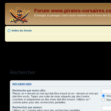
Forum www.pirates-corsaires.c
Echangez et partagez votre savoir maritime sur le forum des 
Index du forum
Rechercher
RECHERCHER
Recherche par mots-clés:
Placez un
+
devant un mot qui doit être trouvé et un
-
devant un mot qui
Rec
doit être exclu. Tapez une suite de mots séparés par des
|
entre
crochets si uniquement un des mots doit être trouvé. Utilisez un *
Rech
comme joker pour des recherches partielles.
Rechercher par auteur:
Utilisez un * comme joker pour des recherches partielles.