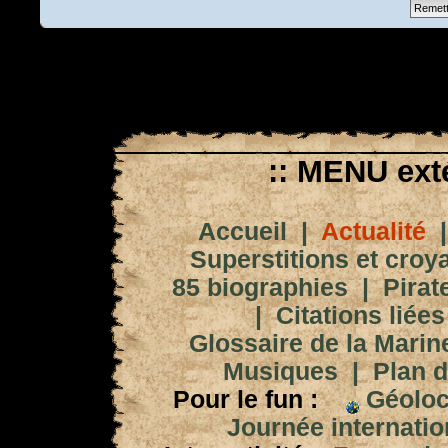
:: MENU exté
Accueil
|
Actualité
Superstitions et croy
85 biographies
|
Pirat
|
Citations liées
Glossaire de la Marin
Musiques
|
Plan d
Pour le fun :
Géoloc
Journée internation