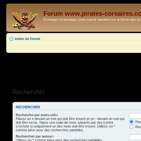
Forum www.pirates-corsaires.c
Echangez et partagez votre savoir maritime sur le forum des 
Index du forum
Rechercher
RECHERCHER
Recherche par mots-clés:
Placez un
+
devant un mot qui doit être trouvé et un
-
devant un mot qui
Rec
doit être exclu. Tapez une suite de mots séparés par des
|
entre
crochets si uniquement un des mots doit être trouvé. Utilisez un *
Rech
comme joker pour des recherches partielles.
Rechercher par auteur:
Utilisez un * comme joker pour des recherches partielles.