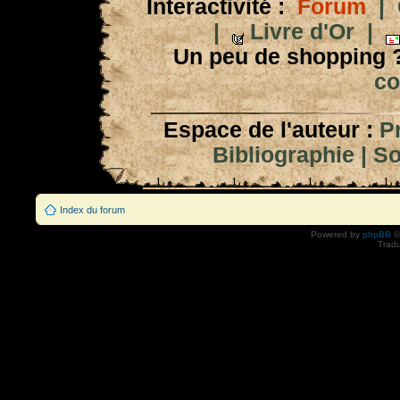
Interactivité :
Forum
|
|
Livre d'Or
|
Un peu de shopping 
co
Espace de l'auteur :
P
Bibliographie
|
So
Index du forum
Powered by
phpBB
©
Tradu