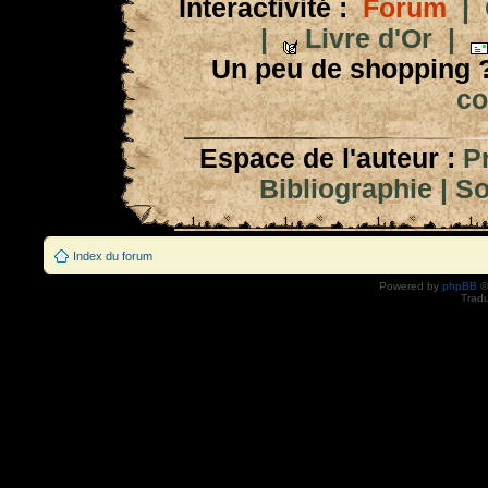
Interactivité :
Forum
|
|
Livre d'Or
|
Un peu de shopping 
co
Espace de l'auteur :
P
Bibliographie
|
So
Index du forum
Powered by
phpBB
©
Tradu