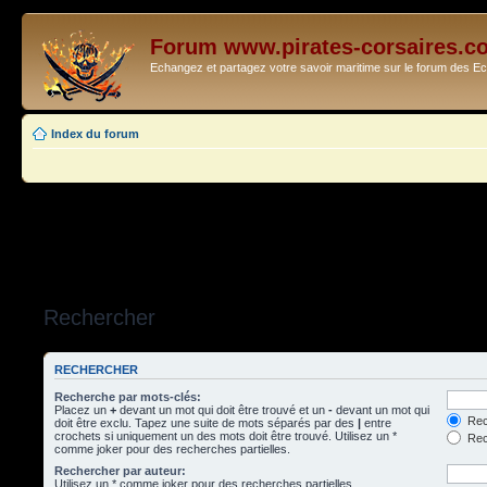
Forum www.pirates-corsaires.c
Echangez et partagez votre savoir maritime sur le forum des 
Index du forum
Rechercher
RECHERCHER
Recherche par mots-clés:
Placez un
+
devant un mot qui doit être trouvé et un
-
devant un mot qui
Rec
doit être exclu. Tapez une suite de mots séparés par des
|
entre
crochets si uniquement un des mots doit être trouvé. Utilisez un *
Rech
comme joker pour des recherches partielles.
Rechercher par auteur:
Utilisez un * comme joker pour des recherches partielles.