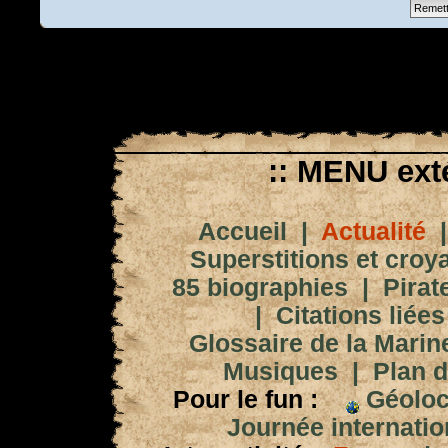
:: MENU exté
Accueil
|
Actualité
Superstitions et croy
85 biographies
|
Pirat
|
Citations liées
Glossaire de la Marin
Musiques
|
Plan d
Pour le fun :
Géoloc
Journée internation